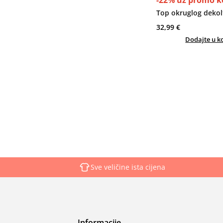
-22% uz promo k
Top okruglog dekol
32,99 €
Dodajte u k
Sve veličine ista cijena
Informacije