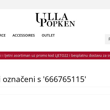
RCE
ACCESSOIRES
OUTLET
i i ljetni asortiman uz promo kod LJETO22 i besplatnu dostavu za 
i označeni s '666765115'