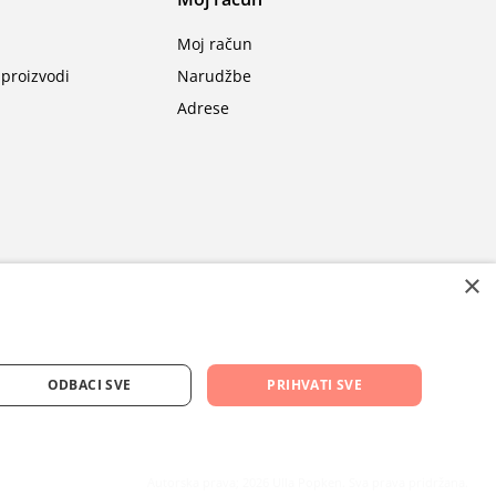
Moj račun
proizvodi
Narudžbe
Adrese
×
ODBACI SVE
PRIHVATI SVE
Autorska prava; 2026 Ulla Popken. Sva prava pridržana.