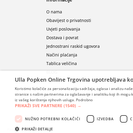
O nama
Obavijest o privatnosti
Uvjeti poslovanja
Dostava i povrat
Jednostrani raskid ugovora
Načini plaćanja
Tablica veličina
BLOG
Ulla Popken Online Trgovina upotrebljava ko
Koristimo kolačiće za personalizaciju sadržaja, oglasa i analizu na
stranice s našim partnerima za oglašavanje i analitiku koji ih mogu ko
iz vašeg korištenja njihovih usluga.
Podrobno
PRIKAŽI SVE PARTNERE
(1540) →
NUŽNO POTREBNI KOLAČIĆI
IZVEDBA
C
PRIKAŽI DETALJE
Powered by
nopCommerce