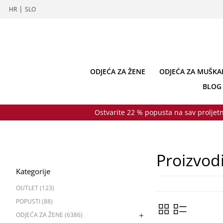
|
HR
SLO
ODJEĆA ZA ŽENE
ODJEĆA ZA MUŠKA
BLOG
Ostvarite 22 % popusta na sav proljetn
Proizvod
Kategorije
OUTLET (123)
POPUSTI (88)
ODJEĆA ZA ŽENE (6386)