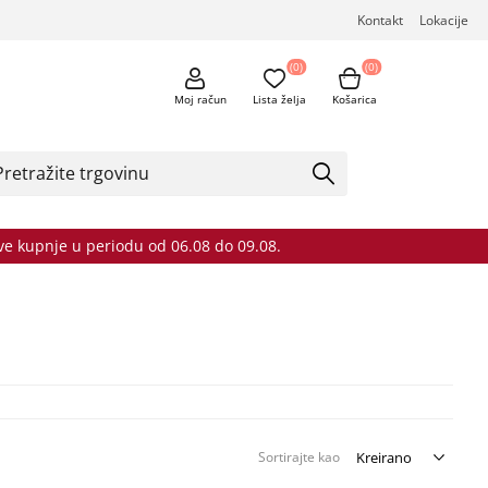
Kontakt
Lokacije
(0)
(0)
Moj račun
Lista želja
Košarica
sve kupnje u periodu od 06.08 do 09.08.
Sortirajte kao