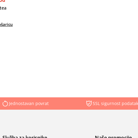
od
tea
ošaricu
Jednostavan povrat
SSL sigurnost podata
Služba za korisnike
Naše promocije