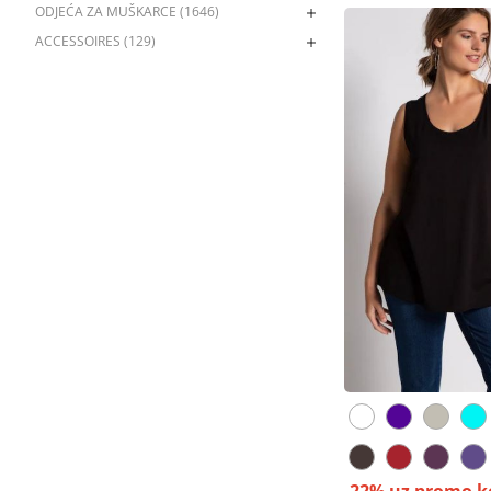
ODJEĆA ZA MUŠKARCE (1646)
ACCESSOIRES (129)