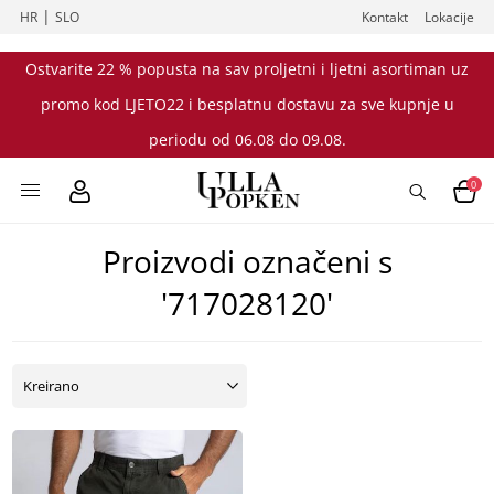
|
HR
SLO
Kontakt
Lokacije
Ostvarite 22 % popusta na sav proljetni i ljetni asortiman uz
promo kod LJETO22 i besplatnu dostavu za sve kupnje u
periodu od 06.08 do 09.08.
0
Proizvodi označeni s
'717028120'