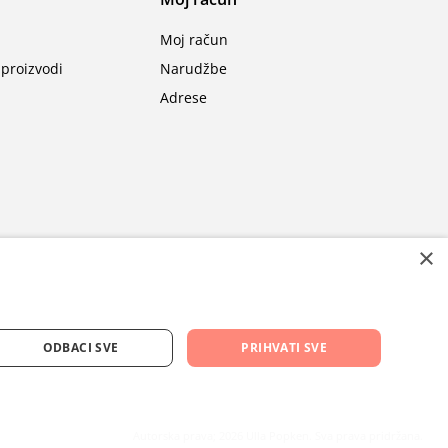
Moj račun
proizvodi
Narudžbe
Adrese
×
ODBACI SVE
PRIHVATI SVE
Autorska prava; 2026 Ulla Popken. Sva prava pridržana.