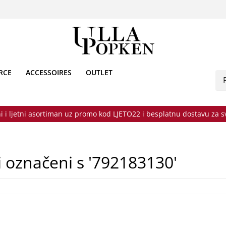
RCE
ACCESSOIRES
OUTLET
i i ljetni asortiman uz promo kod LJETO22 i besplatnu dostavu za 
i označeni s '792183130'