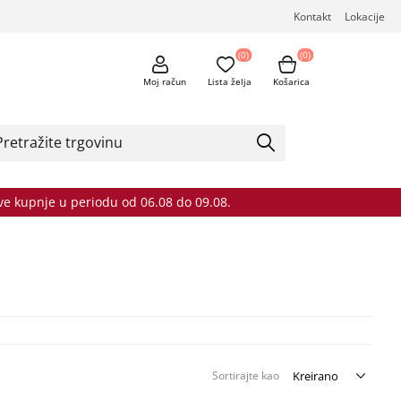
Kontakt
Lokacije
(0)
(0)
Moj račun
Lista želja
Košarica
sve kupnje u periodu od 06.08 do 09.08.
Sortirajte kao