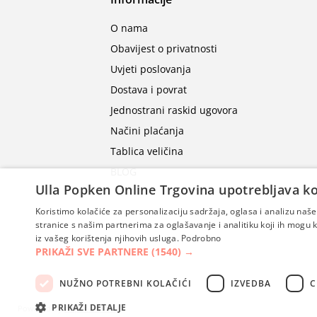
O nama
Obavijest o privatnosti
Uvjeti poslovanja
Dostava i povrat
Jednostrani raskid ugovora
Načini plaćanja
Tablica veličina
BLOG
Ulla Popken Online Trgovina upotrebljava ko
Koristimo kolačiće za personalizaciju sadržaja, oglasa i analizu na
stranice s našim partnerima za oglašavanje i analitiku koji ih mogu ko
iz vašeg korištenja njihovih usluga.
Podrobno
PRIKAŽI SVE PARTNERE
(1540) →
NUŽNO POTREBNI KOLAČIĆI
IZVEDBA
C
PRIKAŽI DETALJE
Powered by
nopCommerce