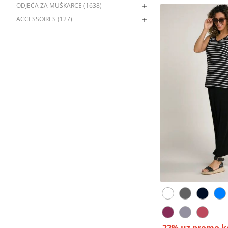
ODJEĆA ZA MUŠKARCE (1638)
ACCESSOIRES (127)