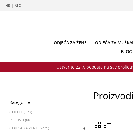
|
HR
SLO
ODJEĆA ZA ŽENE
ODJEĆA ZA MUŠKA
BLOG
Ostvarite 22 % popusta na sav proljetn
Proizvod
Kategorije
OUTLET (123)
POPUSTI (88)
ODJEĆA ZA ŽENE (6275)