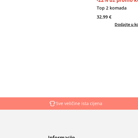
-22% uz promo k
Top 2 komada
32,99 €
Dodajte u k
Sve veličine ista cijena
Informacije