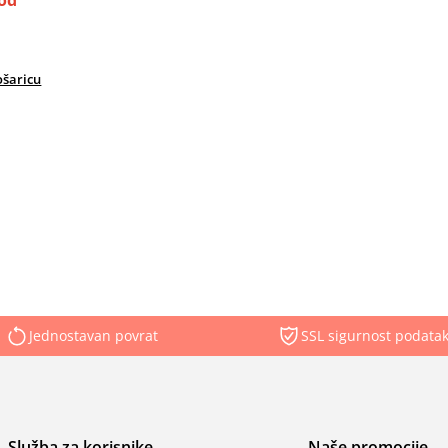
od
ošaricu
Jednostavan povrat
SSL sigurnost podata
Služba za korisnike
Naše promocije