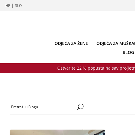
|
HR
SLO
ODJEĆA ZA ŽENE
ODJEĆA ZA MUŠKA
BLOG
Ostvarite 22 % popusta na sav proljetn