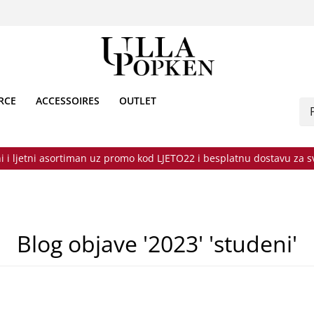
RCE
ACCESSOIRES
OUTLET
i i ljetni asortiman uz promo kod LJETO22 i besplatnu dostavu za 
Blog objave '2023' 'studeni'