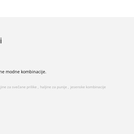
i
vene modne kombinacije.
ljine za svečane prilike
,
haljine za punije
,
jesenske kombinacije