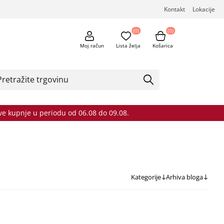
Kontakt
Lokacije
(0)
(0)
Moj račun
Lista želja
Košarica
sve kupnje u periodu od 06.08 do 09.08.
Kategorije
Arhiva bloga