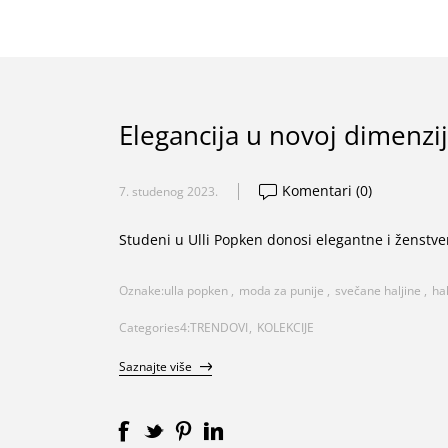
Elegancija u novoj dimenzij
Komentari (0)
7. studenog 2023.
Studeni u Ulli Popken donosi elegantne i ženst
Oznake:
ulla popken
,
moda za punije
,
svečane haljine
,
ha
Categories4:
TRENDOVI
,
KOLEKCIJE
Saznajte više