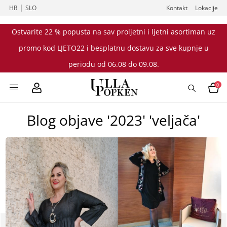
|
HR
SLO
Kontakt
Lokacije
Ostvarite 22 % popusta na sav proljetni i ljetni asortiman uz
promo kod LJETO22 i besplatnu dostavu za sve kupnje u
periodu od 06.08 do 09.08.
0
Blog objave '2023' 'veljača'