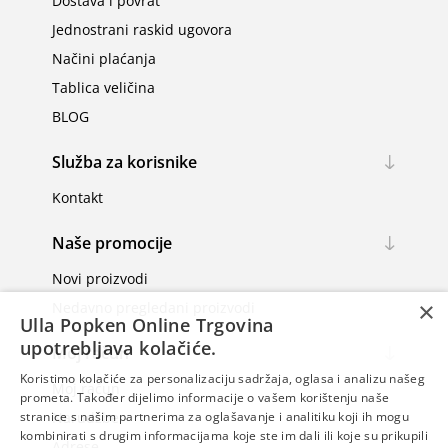
Dostava i povrat
Jednostrani raskid ugovora
Načini plaćanja
Tablica veličina
BLOG
Služba za korisnike
Kontakt
Naše promocije
Novi proizvodi
×
Nedavno pregledani proizvodi
Ulla Popken Online Trgovina
upotrebljava kolačiće.
Moj račun
Koristimo kolačiće za personalizaciju sadržaja, oglasa i analizu našeg
Moj račun
prometa. Također dijelimo informacije o vašem korištenju naše
stranice s našim partnerima za oglašavanje i analitiku koji ih mogu
Narudžbe
kombinirati s drugim informacijama koje ste im dali ili koje su prikupili
Adrese