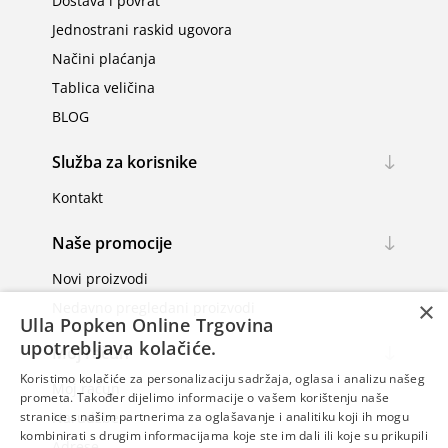
Dostava i povrat
Jednostrani raskid ugovora
Načini plaćanja
Tablica veličina
BLOG
Služba za korisnike
Kontakt
Naše promocije
Novi proizvodi
×
Nedavno pregledani proizvodi
Ulla Popken Online Trgovina
upotrebljava kolačiće.
Moj račun
Koristimo kolačiće za personalizaciju sadržaja, oglasa i analizu našeg
Moj račun
prometa. Također dijelimo informacije o vašem korištenju naše
stranice s našim partnerima za oglašavanje i analitiku koji ih mogu
Narudžbe
kombinirati s drugim informacijama koje ste im dali ili koje su prikupili
Adrese