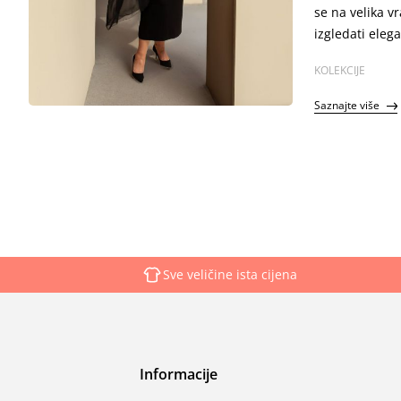
se na velika v
izgledati eleg
naglasiti ono 
KOLEKCIJE
donosi pregled
sezone.
Saznajte više
Sve veličine ista cijena
Informacije