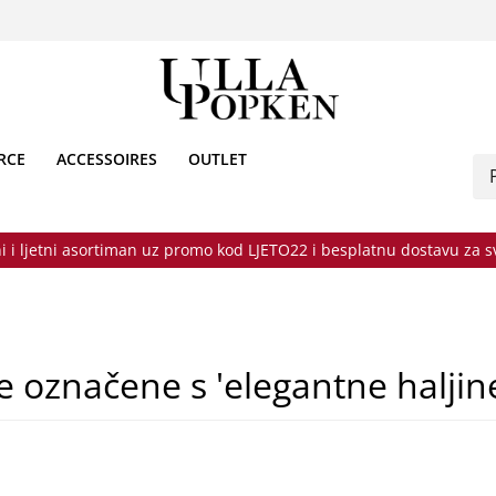
RCE
ACCESSOIRES
OUTLET
i i ljetni asortiman uz promo kod LJETO22 i besplatnu dostavu za 
e označene s 'elegantne haljine