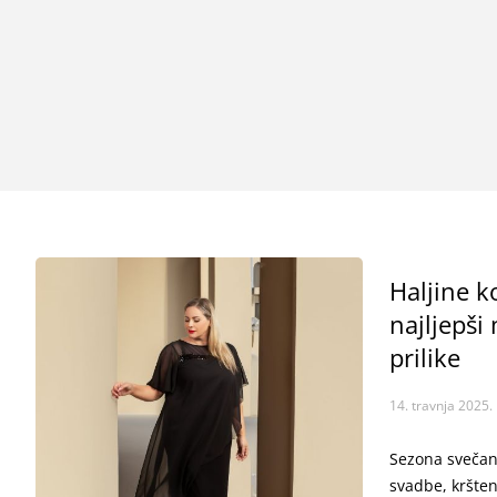
Haljine k
najljepši
prilike
14. travnja 2025.
Sezona svečano
svadbe, kršten