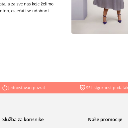
rata, a za sve nas koje želimo
antno, osjećati se udobno i
što volimo na sebi Ulla Popken
 najljepših haljina ove
Jednostavan povrat
SSL sigurnost podata
Služba za korisnike
Naše promocije