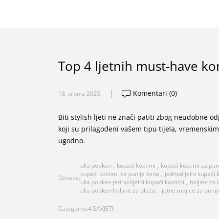
Top 4 ljetnih must-have ko
Komentari (0)
18. srpnja 2025.
Biti stylish ljeti ne znači patiti zbog neudobne od
koji su prilagođeni vašem tipu tijela, vremenskim 
ugodno.
ulla popken
,
kupaći kostimi
,
kupaći kostimi za pun
kupaći kostimi za punije žene
,
jednodijelni kupaći k
Oznake:
ulla popken jednodijelni kupaći kostimi
,
haljine za
ulla popken haljine za plažu
,
ljetne majice za punij
Categories4:
SAVJETI