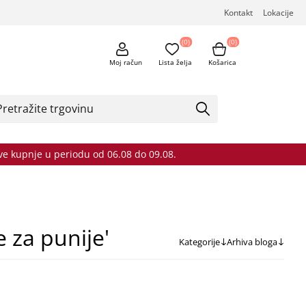
Kontakt
Lokacije
(0)
(0)
Moj račun
Lista želja
Košarica
sve kupnje u periodu od 06.08 do 09.08.
 za punije'
Kategorije
Arhiva bloga