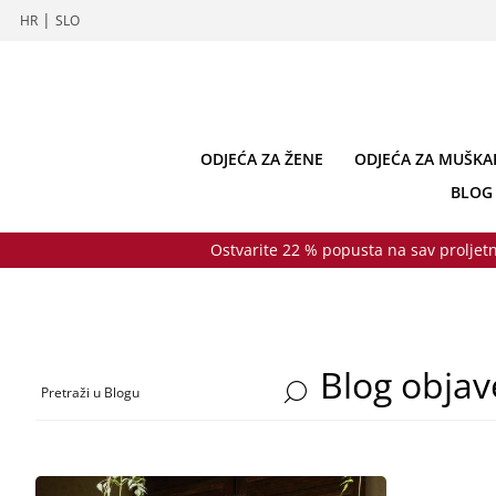
|
HR
SLO
ODJEĆA ZA ŽENE
ODJEĆA ZA MUŠKA
BLOG
Ostvarite 22 % popusta na sav proljetn
Blog objav