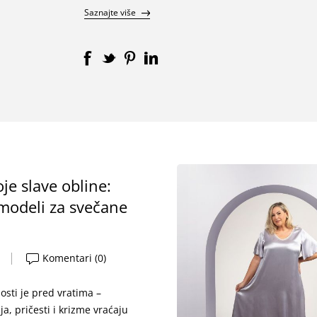
Saznajte više
oje slave obline:
 modeli za svečane
Komentari (0)
sti je pred vratima –
ja, pričesti i krizme vraćaju