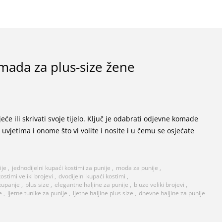
mada za plus-size žene
jeće ili skrivati svoje tijelo. Ključ je odabrati odjevne komade
uvjetima i onome što vi volite i nosite i u čemu se osjećate
ije
,
jednodijelni kupaći kostimi za punije
,
moda za punije
,
ostimi veliki brojevi
,
dvodijelni kupaći kostimi
,
 kupanje
,
plus size
,
elegantne haljine za punije
,
bluze veliki brojevi
,
e
,
ljetne tunike za punije
,
ljetne haljine plus size
,
dnevne haljine za punije