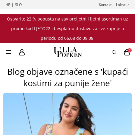
|
HR
SLO
Kontakt
Lokacije
Ostvarite 22 % popusta na sav proljetni i ljetni asortiman uz
promo kod LJETO22 i besplatnu dostavu za sve kupnje u
periodu od 06.08 do 09.08.
0
Blog objave označene s 'kupaći
kostimi za punije žene'