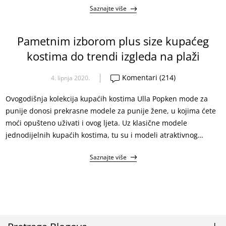
Saznajte više
Pametnim izborom plus size kupaćeg
kostima do trendi izgleda na plaži
Komentari (214)
4. lipnja 2020.
Ovogodišnja kolekcija kupaćih kostima Ulla Popken mode za
punije donosi prekrasne modele za punije žene, u kojima ćete
moći opušteno uživati i ovog ljeta. Uz klasične modele
jednodijelnih kupaćih kostima, tu su i modeli atraktivnog
printa, živih boja, neobičnih detalja i pametnih krojeva. Svi
Saznajte više
modeli kupaćih kostima Ulle Popken prilagođeni su plus size
figuri, tako da će naglasiti obline i pametno prikriti kritične
Trendi uzorci za izgled moderne žene
točke te vam pomoći da se osjećate bolje i budete u trendu.
Ulla Popken novom kolekcijom kupaćih kostima pokriva sve afinitete žena s
oblinama – najveći hit su pametni modeli za punije žene s košaricama i