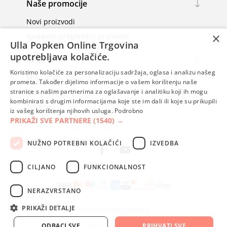
Naše promocije
ove godine uz Ulla Popken modu za punije opušteno uživajte u ljetnoj sezoni!
Novi proizvodi
×
Nedavno pregledani proizvodi
Ulla Popken Online Trgovina
Ulla Popken moda za punije kolekcija haljina za plažu ljeto 2020.
upotrebljava kolačiće.
Moj račun
Koristimo kolačiće za personalizaciju sadržaja, oglasa i analizu našeg
Moj račun
prometa. Također dijelimo informacije o vašem korištenju naše
Narudžbe
stranice s našim partnerima za oglašavanje i analitiku koji ih mogu
Ulla Popken moda za punije kolekcija haljina za plažu ljeto 2020.
kombinirati s drugim informacijama koje ste im dali ili koje su prikupili
Adrese
iz vašeg korištenja njihovih usluga.
Podrobno
PRIKAŽI SVE PARTNERE
(1540) →
NUŽNO POTREBNI KOLAČIĆI
IZVEDBA
CILJANO
FUNKCIONALNOST
NERAZVRSTANO
PRIKAŽI DETALJE
Powered by
nopCommerce
ODBACI SVE
PRIHVATI SVE
Autorska prava; 2026 Ulla Popken. Sva prava pridržana.