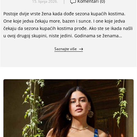
Komentari (0)
15. lipnja 2026.
Postoje dvije vrste žena kada dođe sezona kupaćih kostima.
One koje jedva čekaju more, bazen i sunce. I one koje jedva
čekaju da sezona kupaćih kostima prođe. Ako ste se ikada našli
u ovoj drugoj skupini, niste jedini. Godinama se ženama
prodaje ideja da se za kupaći kostim prvo moraju promijeniti
Saznajte više
one same. Smršavjeti, učvrstiti se, sakriti ovo ili ono. E pa mi
imamo drugačiju teoriju. Možda nije problem u vama. Možda
je problem u kupaćem kostimu.