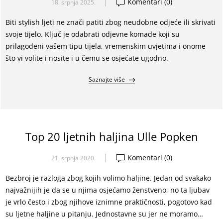
Komentari (0)
18. srpnja 2025.
Biti stylish ljeti ne znači patiti zbog neudobne odjeće ili skrivati
svoje tijelo. Ključ je odabrati odjevne komade koji su
prilagođeni vašem tipu tijela, vremenskim uvjetima i onome
što vi volite i nosite i u čemu se osjećate ugodno.
Saznajte više
Top 20 ljetnih haljina Ulle Popken
Komentari (0)
21. srpnja 2020.
Bezbroj je razloga zbog kojih volimo haljine. Jedan od svakako
najvažnijih je da se u njima osjećamo ženstveno, no ta ljubav
je vrlo često i zbog njihove iznimne praktičnosti, pogotovo kad
su ljetne haljine u pitanju. Jednostavne su jer ne moramo