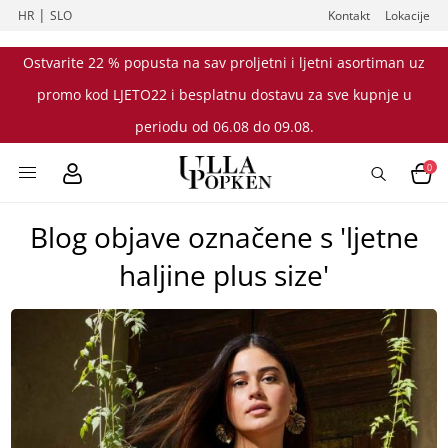
|
HR
SLO
Kontakt
Lokacije
Ostvarite 22 % popusta na sav proljetni i ljetni asortiman uz
promo kod LJETO22 i besplatnu dostavu za sve kupnje u
periodu od 06.08 do 09.08.
0
Blog objave označene s 'ljetne
haljine plus size'