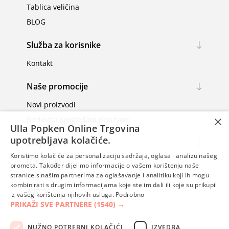
Tablica veličina
BLOG
Kraljice udobnosti - pamučne ljetne
haljine
Služba za korisnike
Pamuk je još uvijek vladar ljetnih materijala, prvenstveno kad
Kontakt
je udobnost u pitanju. Prozračan i mek, odličan je izbor za
punije žene koje su sklonije znojenju pa su prirodni materijali
Naše promocije
najpametniji izbor na visokim temperaturama. Uz mali dodatak
Novi proizvodi
elastana, diskretno prate liniju tijela, a one V izreza izdužuju
×
Nedavno pregledani proizvodi
lice i vrat. Većina modela ima kratke rukave pametne dužine
Ulla Popken Online Trgovina
koji će fino prekriti jaču nadlakticu, a opet ostati dovoljno
upotrebljava kolačiće.
Moj račun
prozračni i udobni.
Koristimo kolačiće za personalizaciju sadržaja, oglasa i analizu našeg
Moj račun
prometa. Također dijelimo informacije o vašem korištenju naše
stranice s našim partnerima za oglašavanje i analitiku koji ih mogu
Narudžbe
kombinirati s drugim informacijama koje ste im dali ili koje su prikupili
Adrese
iz vašeg korištenja njihovih usluga.
Podrobno
PRIKAŽI SVE PARTNERE
(1540) →
NUŽNO POTREBNI KOLAČIĆI
IZVEDBA