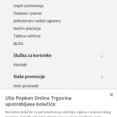
Uvjeti poslovanja
Dostava i povrat
Jednostrani raskid ugovora
Načini plaćanja
Tablica veličina
BLOG
Služba za korisnike
Kontakt
Naše promocije
Novi proizvodi
×
Nedavno pregledani proizvodi
Ulla Popken Online Trgovina
upotrebljava kolačiće.
Moj račun
Koristimo kolačiće za personalizaciju sadržaja, oglasa i analizu našeg
Moj račun
prometa. Također dijelimo informacije o vašem korištenju naše