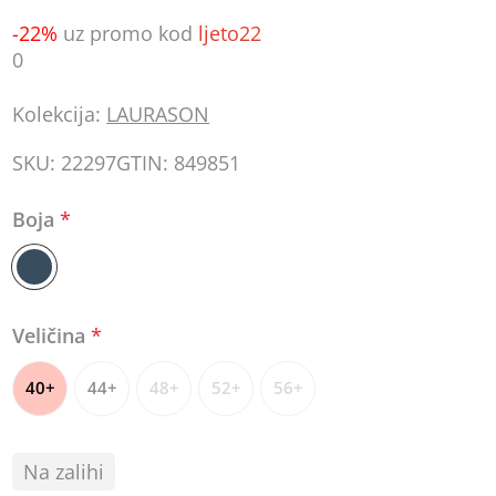
-22%
uz promo kod
ljeto22
0
Kolekcija:
LAURASON
SKU:
22297
GTIN:
849851
Boja
*
Veličina
*
40+
44+
48+
52+
56+
Na zalihi