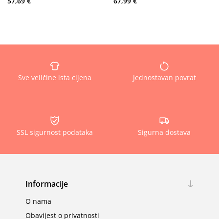
57,69 €
67,99 €
Sve veličine ista cijena
Jednostavan povrat
SSL sigurnost podataka
Sigurna dostava
Informacije
O nama
Obavijest o privatnosti