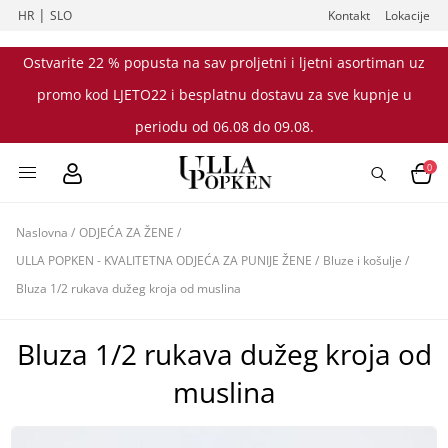
|
HR
SLO
Kontakt
Lokacije
Ostvarite 22 % popusta na sav proljetni i ljetni asortiman uz
promo kod LJETO22 i besplatnu dostavu za sve kupnje u
periodu od 06.08 do 09.08.
0
Naslovna
/
ODJEĆA ZA ŽENE
/
ULLA POPKEN - KVALITETNA ODJEĆA ZA PUNIJE ŽENE
/
Bluze i košulje
/
Bluza 1/2 rukava dužeg kroja od muslina
Bluza 1/2 rukava dužeg kroja od
muslina