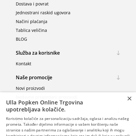
Dostava i povrat
Jednostrani raskid ugovora
Načini plaćanja
Tablica veličina
BLOG
Služba za korisnike
Kontakt
Naše promocije
Novi proizvodi
×
Nedavno pregledani proizvodi
Ulla Popken Online Trgovina
upotrebljava kolačiće.
Moj račun
Koristimo kolačiće za personalizaciju sadržaja, oglasa i analizu našeg
Moj račun
prometa. Također dijelimo informacije o vašem korištenju naše
Narudžbe
stranice s našim partnerima za oglašavanje i analitiku koji ih mogu
kombinirati s drugim informacijama koje ste im dali ili koje su prikupili