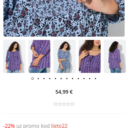
54,99 €
-22%
uz promo kod
ljeto22