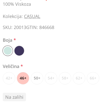
100% Viskoza
Kolekcija:
CASUAL
SKU:
20013
GTIN:
846668
Boja
*
Veličina
*
42+
46+
50+
54+
58+
62+
66+
Na zalihi