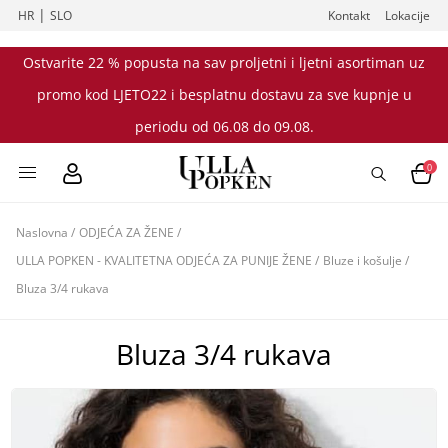
|
HR
SLO
Kontakt
Lokacije
Ostvarite 22 % popusta na sav proljetni i ljetni asortiman uz
promo kod LJETO22 i besplatnu dostavu za sve kupnje u
periodu od 06.08 do 09.08.
0
Naslovna
/
ODJEĆA ZA ŽENE
/
ULLA POPKEN - KVALITETNA ODJEĆA ZA PUNIJE ŽENE
/
Bluze i košulje
/
Bluza 3/4 rukava
Bluza 3/4 rukava