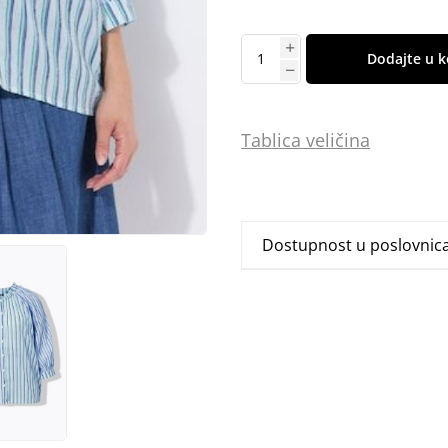
Dodajte u k
Tablica
vel
ičina
Dostupnost u poslovni