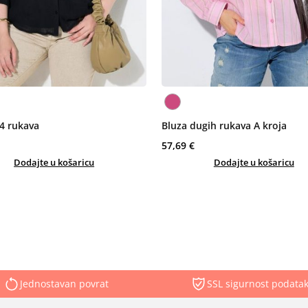
/4 rukava
Bluza dugih rukava A kroja
57,69 €
Dodajte u košaricu
Dodajte u košaricu
Jednostavan povrat
SSL sigurnost podata