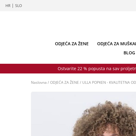
|
HR
SLO
ODJEĆA ZA ŽENE
ODJEĆA ZA MUŠKA
BLOG
Ostvarite 22 % popusta na sav proljetn
Naslovna
/
ODJEĆA ZA ŽENE
/
ULLA POPKEN - KVALITETNA OD