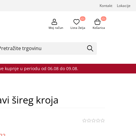
Kontakt
Lokacije
(0)
(0)
Moj račun
Lista želja
Košarica
sve kupnje u periodu od 06.08 do 09.08.
vi šireg kroja
o22