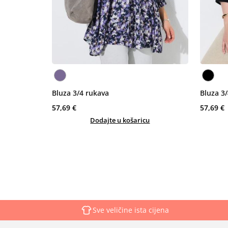
Bluza 3/4 rukava
Bluza 3
57,69 €
57,69 €
Dodajte u košaricu
Sve veličine ista cijena