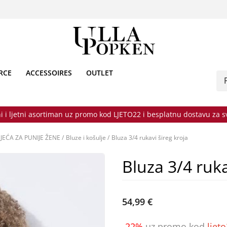
RCE
ACCESSOIRES
OUTLET
i i ljetni asortiman uz promo kod LJETO22 i besplatnu dostavu za 
JEĆA ZA PUNIJE ŽENE
/
Bluze i košulje
/
Bluza 3/4 rukavi šireg kroja
Bluza 3/4 ruka
54,99 €
-22%
uz promo kod
ljet