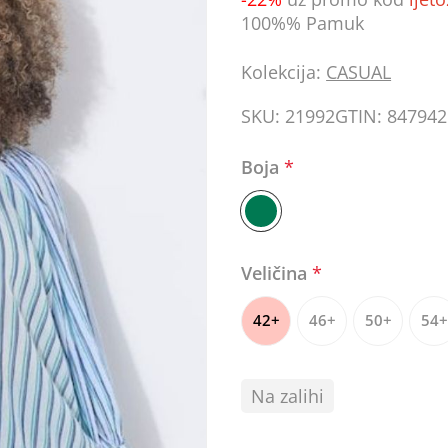
100%% Pamuk
Kolekcija:
CASUAL
SKU:
21992
GTIN:
847942
Boja
*
Veličina
*
42+
46+
50+
54+
Na zalihi