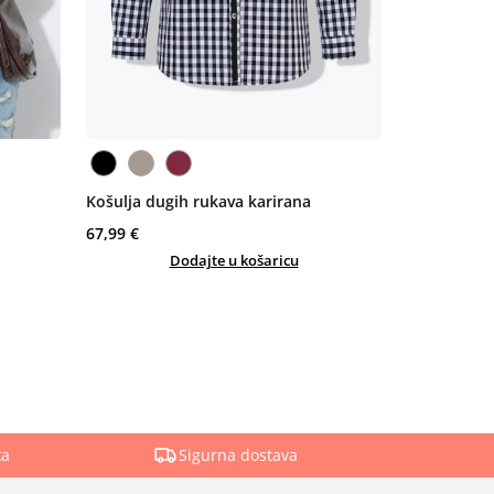
Košulja dugih rukava karirana
67,99 €
Dodajte u košaricu
ka
Sigurna dostava