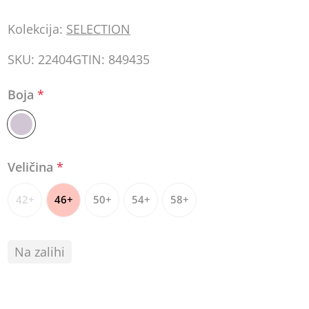
Kolekcija:
SELECTION
SKU:
22404
GTIN:
849435
Boja
*
Veličina
*
42+
46+
50+
54+
58+
Na zalihi