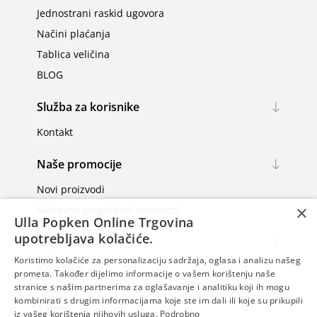
Jednostrani raskid ugovora
Načini plaćanja
Tablica veličina
BLOG
Služba za korisnike
Kontakt
Naše promocije
Novi proizvodi
×
Nedavno pregledani proizvodi
Ulla Popken Online Trgovina
upotrebljava kolačiće.
Moj račun
Koristimo kolačiće za personalizaciju sadržaja, oglasa i analizu našeg
Moj račun
prometa. Također dijelimo informacije o vašem korištenju naše
Narudžbe
stranice s našim partnerima za oglašavanje i analitiku koji ih mogu
kombinirati s drugim informacijama koje ste im dali ili koje su prikupili
Adrese
iz vašeg korištenja njihovih usluga.
Podrobno