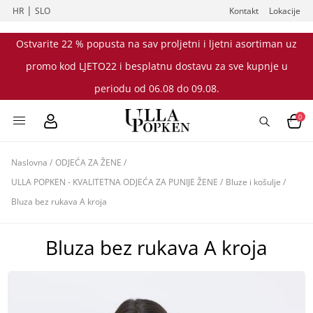
|
HR
SLO
Kontakt
Lokacije
Ostvarite 22 % popusta na sav proljetni i ljetni asortiman uz
promo kod LJETO22 i besplatnu dostavu za sve kupnje u
periodu od 06.08 do 09.08.
0
Naslovna
/
ODJEĆA ZA ŽENE
/
ULLA POPKEN - KVALITETNA ODJEĆA ZA PUNIJE ŽENE
/
Bluze i košulje
/
Bluza bez rukava A kroja
Bluza bez rukava A kroja