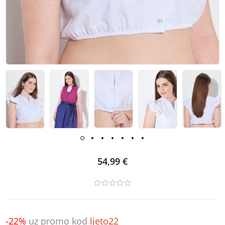
54,99 €
-22%
uz promo kod
ljeto22