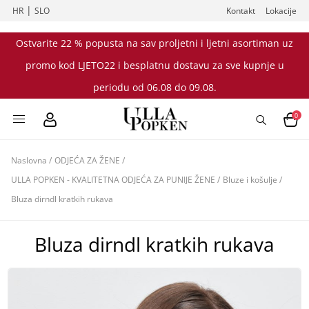
|
HR
SLO
Kontakt
Lokacije
Ostvarite 22 % popusta na sav proljetni i ljetni asortiman uz
promo kod LJETO22 i besplatnu dostavu za sve kupnje u
periodu od 06.08 do 09.08.
0
Naslovna
/
ODJEĆA ZA ŽENE
/
ULLA POPKEN - KVALITETNA ODJEĆA ZA PUNIJE ŽENE
/
Bluze i košulje
/
Bluza dirndl kratkih rukava
Bluza dirndl kratkih rukava