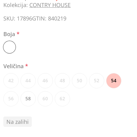
Kolekcija:
CONTRY HOUSE
SKU:
17896
GTIN:
840219
Boja
*
Veličina
*
42
44
46
48
50
52
54
56
58
60
62
Na zalihi