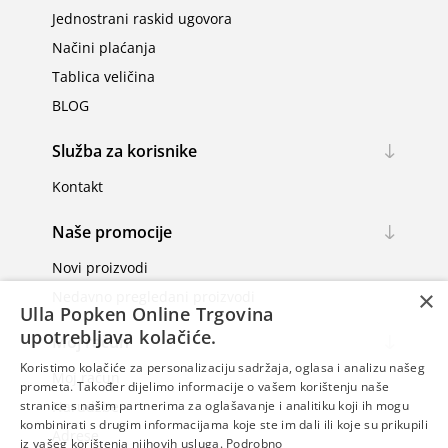
Jednostrani raskid ugovora
Načini plaćanja
Tablica veličina
BLOG
Služba za korisnike
Kontakt
Naše promocije
Novi proizvodi
×
Nedavno pregledani proizvodi
Ulla Popken Online Trgovina
upotrebljava kolačiće.
Moj račun
Koristimo kolačiće za personalizaciju sadržaja, oglasa i analizu našeg
Moj račun
prometa. Također dijelimo informacije o vašem korištenju naše
Narudžbe
stranice s našim partnerima za oglašavanje i analitiku koji ih mogu
kombinirati s drugim informacijama koje ste im dali ili koje su prikupili
Adrese
iz vašeg korištenja njihovih usluga.
Podrobno