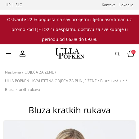
|
HR
SLO
Kontakt
Lokacije
Ostvarite 22 % popusta na sav proljetni i ljetni asortiman uz
promo kod LJETO22 i besplatnu dostavu za sve kupnje u
periodu od 06.08 do 09.08.
0
Naslovna
/
ODJEĆA ZA ŽENE
/
ULLA POPKEN - KVALITETNA ODJEĆA ZA PUNIJE ŽENE
/
Bluze i košulje
/
Bluza kratkih rukava
Bluza kratkih rukava