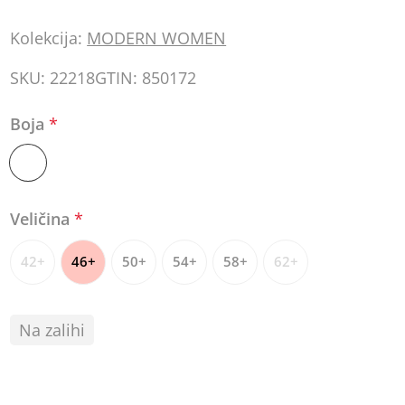
Kolekcija:
MODERN WOMEN
SKU:
22218
GTIN:
850172
Boja
*
Veličina
*
42+
46+
50+
54+
58+
62+
Na zalihi