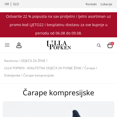
|
HR
SLO
Kontakt
Lokacije
Ostvarite 22 % popusta na sav proljetni i ljetni asortiman uz
promo kod LJETO22 i besplatnu dostavu za sve kupnje u
periodu od 06.08 do 09.08.
0
Naslovna
/
ODJEĆA ZA ŽENE
/
ULLA POPKEN - KVALITETNA ODJEĆA ZA PUNIJE ŽENE
/
Čarape
/
Dokoljenke
/
Čarape kompresijske
Čarape kompresijske