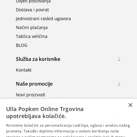
Uvjeti poslovanja
Dostava i povrat
Jednostrani raskid ugovora
Načini plaćanja
Tablica veličina
BLOG
Služba za korisnike
Kontakt
Naše promocije
Novi proizvodi
×
Nedavno pregledani proizvodi
Ulla Popken Online Trgovina
upotrebljava kolačiće.
Moj račun
Koristimo kolačiće za personalizaciju sadržaja, oglasa i analizu našeg
Moj račun
prometa. Također dijelimo informacije o vašem korištenju naše
stranice s našim partnerima za oglašavanje i analitiku koji ih mogu