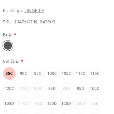
Kolekcija:
LINGERIE
SKU:
19405
GTIN:
843609
Boja
*
Veličina
*
85C
90C
95C
100C
105C
110C
115C
120C
125C
130C
85D
90D
95D
100D
105D
110D
115D
120D
125D
130D
85E