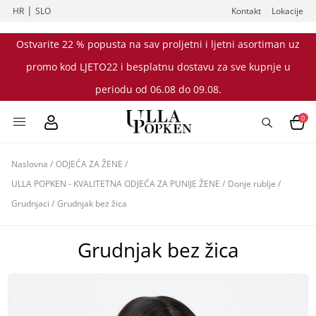
|
HR
SLO
Kontakt
Lokacije
Ostvarite 22 % popusta na sav proljetni i ljetni asortiman uz
promo kod LJETO22 i besplatnu dostavu za sve kupnje u
periodu od 06.08 do 09.08.
0
Naslovna
/
ODJEĆA ZA ŽENE
/
ULLA POPKEN - KVALITETNA ODJEĆA ZA PUNIJE ŽENE
/
Donje rublje
/
Grudnjaci
/
Grudnjak bez žica
Grudnjak bez žica