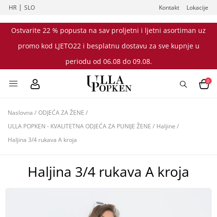
|
HR
SLO
Kontakt
Lokacije
Ostvarite 22 % popusta na sav proljetni i ljetni asortiman uz
promo kod LJETO22 i besplatnu dostavu za sve kupnje u
periodu od 06.08 do 09.08.
0
Naslovna
/
ODJEĆA ZA ŽENE
/
ULLA POPKEN - KVALITETNA ODJEĆA ZA PUNIJE ŽENE
/
Haljine
/
Haljina 3/4 rukava A kroja
Haljina 3/4 rukava A kroja