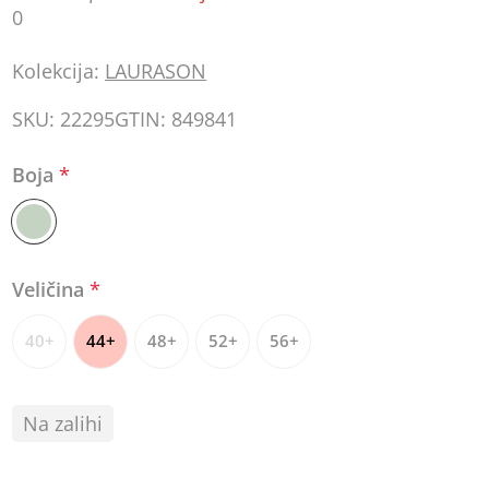
0
Kolekcija:
LAURASON
SKU:
22295
GTIN:
849841
Boja
*
Veličina
*
40+
44+
48+
52+
56+
Na zalihi