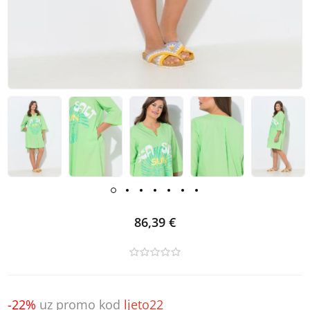
86,39 €
-22%
uz promo kod
ljeto22