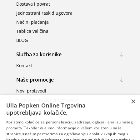
Dostava i povrat
Jednostrani raskid ugovora
Načini plaćanja
Tablica veličina
BLOG
Služba za korisnike
Kontakt
Naše promocije
Novi proizvodi
×
Nedavno pregledani proizvodi
Ulla Popken Online Trgovina
upotrebljava kolačiće.
Moj račun
Koristimo kolačiće za personalizaciju sadržaja, oglasa i analizu našeg
Moj račun
prometa. Također dijelimo informacije o vašem korištenju naše
Narudžbe
stranice s našim partnerima za oglašavanje i analitiku koji ih mogu
kombinirati s drugim informacijama koje ste im dali ili koje su prikupili