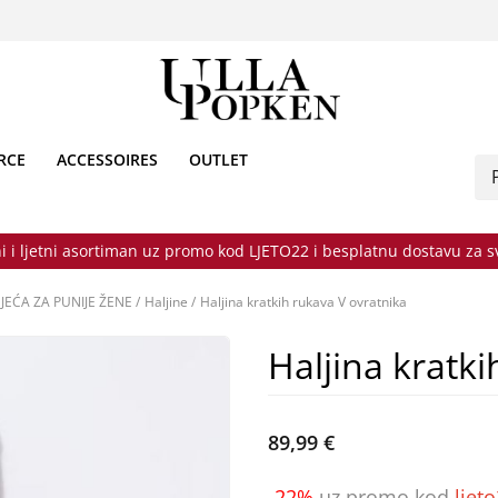
RCE
ACCESSOIRES
OUTLET
i i ljetni asortiman uz promo kod LJETO22 i besplatnu dostavu za 
JEĆA ZA PUNIJE ŽENE
/
Haljine
/
Haljina kratkih rukava V ovratnika
Haljina kratki
89,99 €
-22%
uz promo kod
ljet