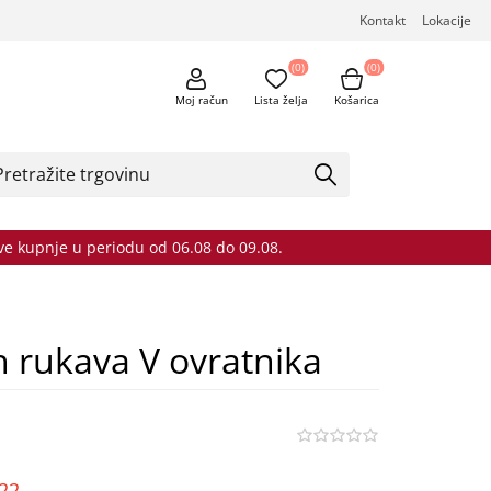
Kontakt
Lokacije
(0)
(0)
Moj račun
Lista želja
Košarica
sve kupnje u periodu od 06.08 do 09.08.
h rukava V ovratnika
o22