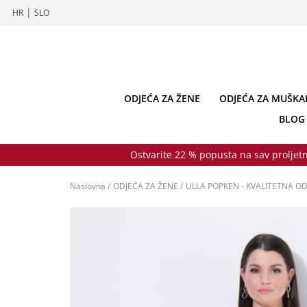
|
HR
SLO
ODJEĆA ZA ŽENE
ODJEĆA ZA MUŠKA
BLOG
Ostvarite 22 % popusta na sav proljetn
Naslovna
/
ODJEĆA ZA ŽENE
/
ULLA POPKEN - KVALITETNA OD