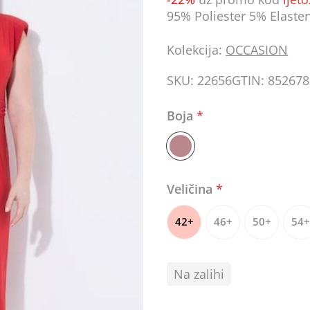
95% Poliester 5% Elaste
Kolekcija:
OCCASION
SKU:
22656
GTIN:
852678
Boja
*
Veličina
*
42+
46+
50+
54+
Na zalihi