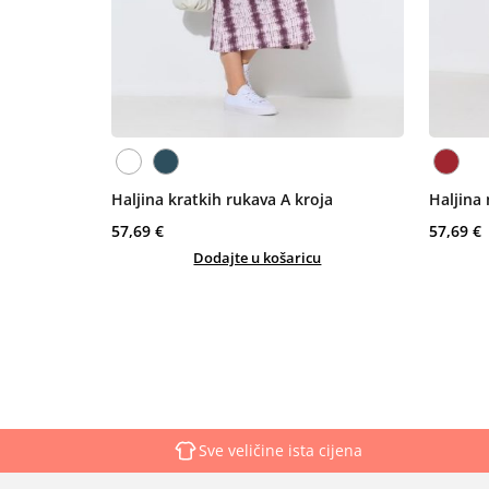
Haljina kratkih rukava A kroja
Haljina 
57,69 €
57,69 €
Dodajte u košaricu
Sve veličine ista cijena