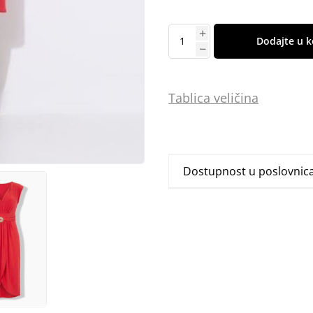
Dodajte u k
Tablica
vel
ičina
Dostupnost u poslovni