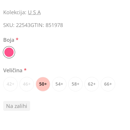
Kolekcija:
U S A
SKU:
22543
GTIN:
851978
Boja
*
Veličina
*
42+
46+
50+
54+
58+
62+
66+
Na zalihi