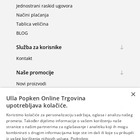
Jednostrani raskid ugovora
Načini plaćanja
Tablica veličina
BLOG
Služba za korisnike
Kontakt
Naše promocije
Novi proizvodi
×
Nedavno pregledani proizvodi
Ulla Popken Online Trgovina
upotrebljava kolačiće.
Moj račun
Koristimo kolačiće za personalizaciju sadržaja, oglasa i analizu našeg
Moj račun
prometa. Također dijelimo informacije o vašem korištenju naše
Narudžbe
stranice s našim partnerima za oglašavanje i analitiku koji ih mogu
kombinirati s drugim informacijama koje ste im dali ili koje su prikupili
Adrese
iz vašeg korištenja njihovih usluga.
Podrobno