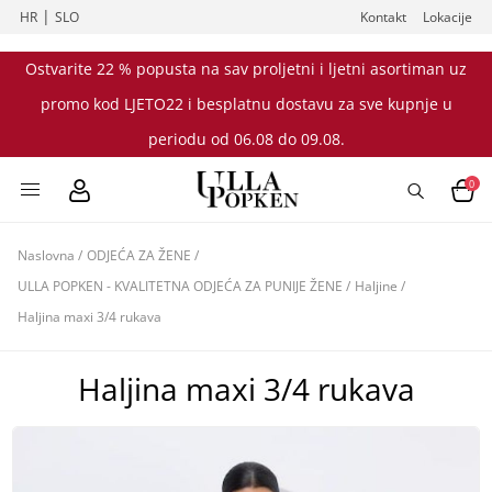
|
HR
SLO
Kontakt
Lokacije
Ostvarite 22 % popusta na sav proljetni i ljetni asortiman uz
promo kod LJETO22 i besplatnu dostavu za sve kupnje u
periodu od 06.08 do 09.08.
0
Naslovna
/
ODJEĆA ZA ŽENE
/
ULLA POPKEN - KVALITETNA ODJEĆA ZA PUNIJE ŽENE
/
Haljine
/
Haljina maxi 3/4 rukava
Haljina maxi 3/4 rukava