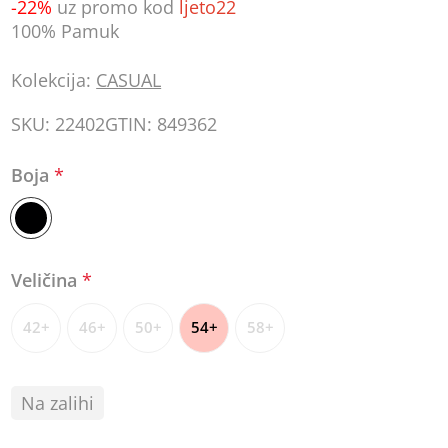
-22%
uz promo kod
ljeto22
100% Pamuk
Kolekcija:
CASUAL
SKU:
22402
GTIN:
849362
Boja
*
Veličina
*
42+
46+
50+
54+
58+
Na zalihi