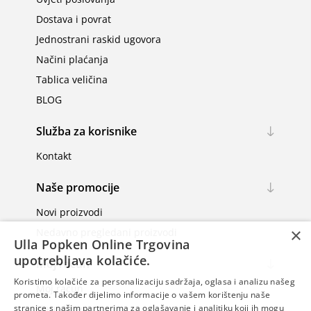
Dostava i povrat
Jednostrani raskid ugovora
Načini plaćanja
Tablica veličina
BLOG
Služba za korisnike
Kontakt
Naše promocije
Novi proizvodi
×
Nedavno pregledani proizvodi
Ulla Popken Online Trgovina
upotrebljava kolačiće.
Moj račun
Koristimo kolačiće za personalizaciju sadržaja, oglasa i analizu našeg
Moj račun
prometa. Također dijelimo informacije o vašem korištenju naše
Narudžbe
stranice s našim partnerima za oglašavanje i analitiku koji ih mogu