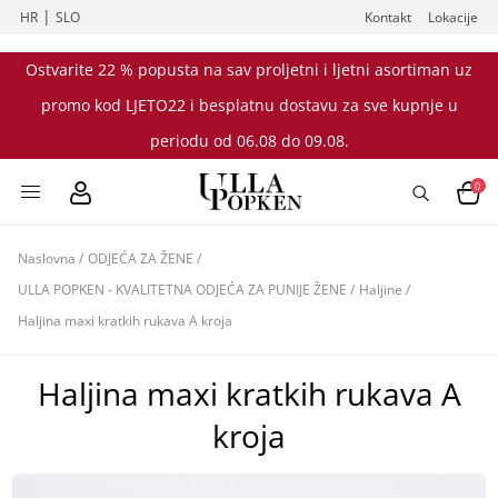
|
HR
SLO
Kontakt
Lokacije
Ostvarite 22 % popusta na sav proljetni i ljetni asortiman uz
promo kod LJETO22 i besplatnu dostavu za sve kupnje u
periodu od 06.08 do 09.08.
0
Naslovna
/
ODJEĆA ZA ŽENE
/
ULLA POPKEN - KVALITETNA ODJEĆA ZA PUNIJE ŽENE
/
Haljine
/
Haljina maxi kratkih rukava A kroja
Haljina maxi kratkih rukava A
kroja