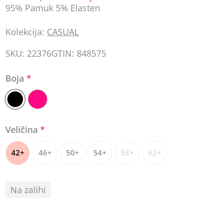
95% Pamuk 5% Elasten
Kolekcija:
CASUAL
SKU:
22376
GTIN:
848575
Boja
*
Veličina
*
42+
46+
50+
54+
58+
62+
Na zalihi