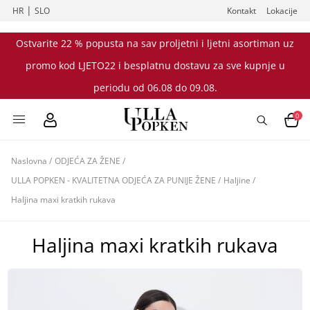
|
HR
SLO
Kontakt
Lokacije
Ostvarite 22 % popusta na sav proljetni i ljetni asortiman uz
promo kod LJETO22 i besplatnu dostavu za sve kupnje u
periodu od 06.08 do 09.08.
0
Naslovna
/
ODJEĆA ZA ŽENE
/
ULLA POPKEN - KVALITETNA ODJEĆA ZA PUNIJE ŽENE
/
Haljine
/
Haljina maxi kratkih rukava
Haljina maxi kratkih rukava