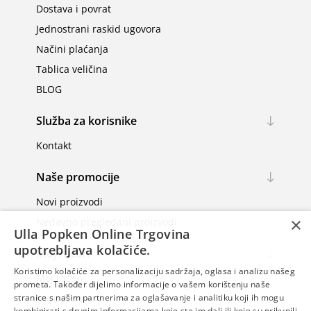
Dostava i povrat
Jednostrani raskid ugovora
Načini plaćanja
Tablica veličina
BLOG
Služba za korisnike
Kontakt
Naše promocije
Novi proizvodi
×
Nedavno pregledani proizvodi
Ulla Popken Online Trgovina
upotrebljava kolačiće.
Moj račun
Koristimo kolačiće za personalizaciju sadržaja, oglasa i analizu našeg
Moj račun
prometa. Također dijelimo informacije o vašem korištenju naše
Narudžbe
stranice s našim partnerima za oglašavanje i analitiku koji ih mogu
kombinirati s drugim informacijama koje ste im dali ili koje su prikupili