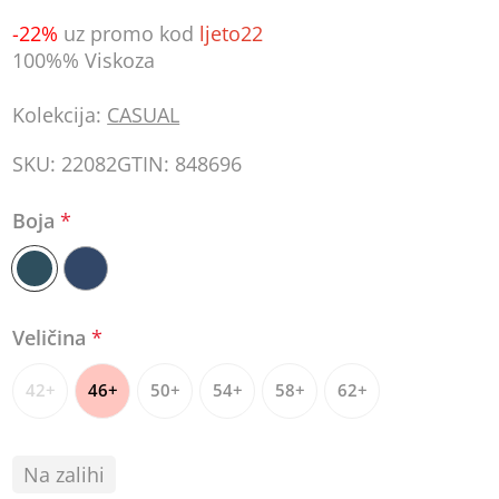
-22%
uz promo kod
ljeto22
100%% Viskoza
Kolekcija:
CASUAL
SKU:
22082
GTIN:
848696
Boja
*
Veličina
*
42+
46+
50+
54+
58+
62+
Na zalihi