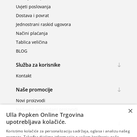
Uvjeti poslovanja
Dostava i povrat
Jednostrani raskid ugovora
Načini plaćanja
Tablica veličina
BLOG
Služba za korisnike
Kontakt
Naše promocije
Novi proizvodi
×
Nedavno pregledani proizvodi
Ulla Popken Online Trgovina
upotrebljava kolačiće.
Moj račun
Koristimo kolačiće za personalizaciju sadržaja, oglasa i analizu našeg
Moj račun
prometa. Također dijelimo informacije o vašem korištenju naše