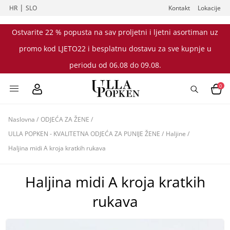
|
HR
SLO
Kontakt
Lokacije
Ostvarite 22 % popusta na sav proljetni i ljetni asortiman uz
promo kod LJETO22 i besplatnu dostavu za sve kupnje u
periodu od 06.08 do 09.08.
0
Naslovna
/
ODJEĆA ZA ŽENE
/
ULLA POPKEN - KVALITETNA ODJEĆA ZA PUNIJE ŽENE
/
Haljine
/
Haljina midi A kroja kratkih rukava
Haljina midi A kroja kratkih
rukava