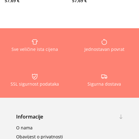
57,69 €
57,69 €
Sve veličine ista cijena
Jednostavan povrat
SSL sigurnost podataka
Sigurna dostava
Informacije
O nama
Obavijest o privatnosti