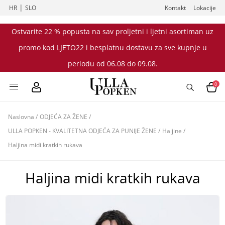
|
HR
SLO
Kontakt
Lokacije
Ostvarite 22 % popusta na sav proljetni i ljetni asortiman uz
promo kod LJETO22 i besplatnu dostavu za sve kupnje u
periodu od 06.08 do 09.08.
0
Naslovna
/
ODJEĆA ZA ŽENE
/
ULLA POPKEN - KVALITETNA ODJEĆA ZA PUNIJE ŽENE
/
Haljine
/
Haljina midi kratkih rukava
Haljina midi kratkih rukava