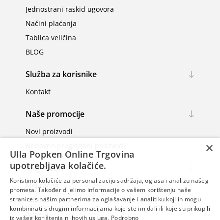
Jednostrani raskid ugovora
Načini plaćanja
Tablica veličina
BLOG
Služba za korisnike
Kontakt
Naše promocije
Novi proizvodi
×
Nedavno pregledani proizvodi
Ulla Popken Online Trgovina
upotrebljava kolačiće.
Moj račun
Koristimo kolačiće za personalizaciju sadržaja, oglasa i analizu našeg
Moj račun
prometa. Također dijelimo informacije o vašem korištenju naše
Narudžbe
stranice s našim partnerima za oglašavanje i analitiku koji ih mogu
kombinirati s drugim informacijama koje ste im dali ili koje su prikupili
Adrese
iz vašeg korištenja njihovih usluga.
Podrobno