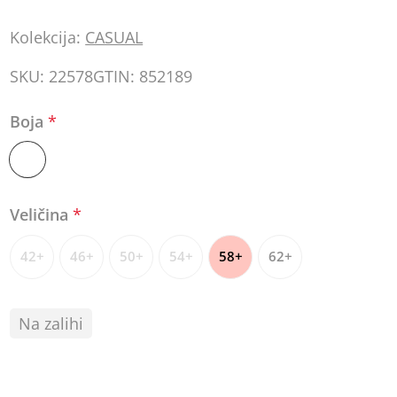
Kolekcija:
CASUAL
SKU:
22578
GTIN:
852189
Boja
*
Veličina
*
42+
46+
50+
54+
58+
62+
Na zalihi