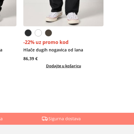
-22% uz promo kod
ja
Hlače dugih nogavica od lana
86,39 €
Dodajte u košaricu
ka
Sigurna dostava