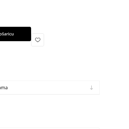
ošaricu
cama