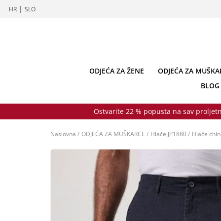
|
HR
SLO
ODJEĆA ZA ŽENE
ODJEĆA ZA MUŠKA
BLOG
Ostvarite 22 % popusta na sav proljetn
Naslovna
/
ODJEĆA ZA MUŠKARCE
/
Hlače JP1880
/
Hlače chi