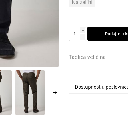
Na zalihi
Dodajte u k
Tablica
vel
ičina
Dostupnost u poslovni