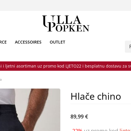
RCE
ACCESSOIRES
OUTLET
i i ljetni asortiman uz promo kod LJETO22 i besplatnu dostavu za 
no
Hlače chino
89,99 €
-22%
uz promo kod
ljet