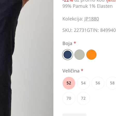
99% Pamuk 1% Elasten
Kolekcija:
JP1880
SKU:
22731
GTIN:
849940
Boja
*
Veličina
*
52
54
56
58
70
72