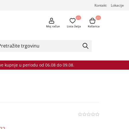
Kontakt
Lokacije
(0)
(0)
Moj račun
Lista želja
Košarica
sve kupnje u periodu od 06.08 do 09.08.
o22