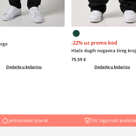
-22% uz promo kod
argo
Hlače dugih nogavica šireg kro
75,59 €
Dodajte u košaricu
Dodajte u košaricu
Jednostavan povrat
SSL sigurnost podata