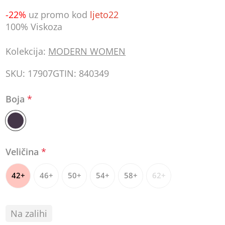
-22%
uz promo kod
ljeto22
100% Viskoza
Kolekcija:
MODERN WOMEN
SKU:
17907
GTIN:
840349
Boja
*
Veličina
*
42+
46+
50+
54+
58+
62+
Na zalihi