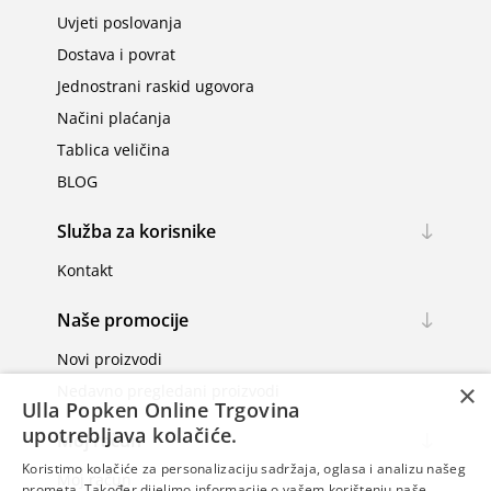
Uvjeti poslovanja
Dostava i povrat
Jednostrani raskid ugovora
Načini plaćanja
Tablica veličina
BLOG
Služba za korisnike
Kontakt
Naše promocije
Novi proizvodi
×
Nedavno pregledani proizvodi
Ulla Popken Online Trgovina
upotrebljava kolačiće.
Moj račun
Koristimo kolačiće za personalizaciju sadržaja, oglasa i analizu našeg
Moj račun
prometa. Također dijelimo informacije o vašem korištenju naše