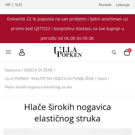
|
HR
SLO
Kontakt
Lokacije
Ostvarite 22 % popusta na sav proljetni i ljetni asortiman uz
promo kod LJETO22 i besplatnu dostavu za sve kupnje u
periodu od 06.08 do 09.08.
0
Naslovna
/
ODJEĆA ZA ŽENE
/
ULLA POPKEN - KVALITETNA ODJEĆA ZA PUNIJE ŽENE
/
Hlače
/
Hlače širokih nogavica elastičnog struka
Hlače širokih nogavica
elastičnog struka