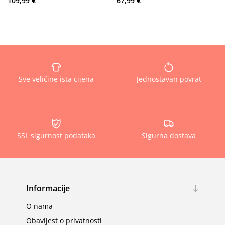
109,99 €
67,99 €
Sve veličine ista cijena
Jednostavan povrat
SSL sigurnost podataka
Sigurna dostava
Informacije
O nama
Obavijest o privatnosti