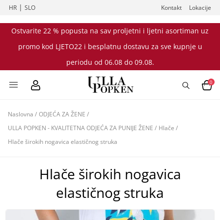
|
HR
SLO
Kontakt
Lokacije
Ostvarite 22 % popusta na sav proljetni i ljetni asortiman uz
promo kod LJETO22 i besplatnu dostavu za sve kupnje u
periodu od 06.08 do 09.08.
0
Naslovna
/
ODJEĆA ZA ŽENE
/
ULLA POPKEN - KVALITETNA ODJEĆA ZA PUNIJE ŽENE
/
Hlače
/
Hlače širokih nogavica elastičnog struka
Hlače širokih nogavica
elastičnog struka