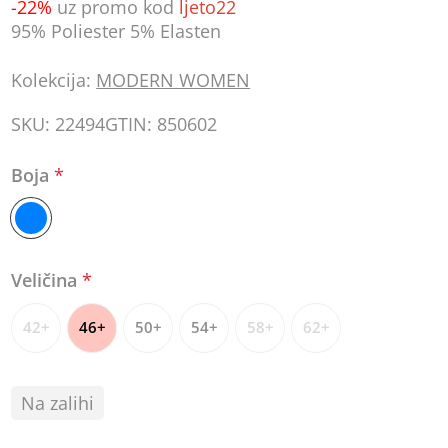
-22%
uz promo kod
ljeto22
95% Poliester 5% Elasten
Kolekcija:
MODERN WOMEN
SKU:
22494
GTIN:
850602
Boja
*
Veličina
*
42+
46+
50+
54+
58+
62+
Na zalihi