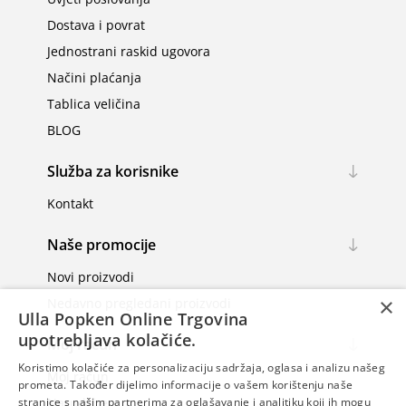
Dostava i povrat
Jednostrani raskid ugovora
Načini plaćanja
Tablica veličina
BLOG
Služba za korisnike
Kontakt
Naše promocije
Novi proizvodi
×
Nedavno pregledani proizvodi
Ulla Popken Online Trgovina
upotrebljava kolačiće.
Moj račun
Koristimo kolačiće za personalizaciju sadržaja, oglasa i analizu našeg
Moj račun
prometa. Također dijelimo informacije o vašem korištenju naše
Narudžbe
stranice s našim partnerima za oglašavanje i analitiku koji ih mogu