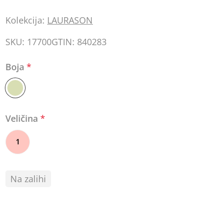
Kolekcija:
LAURASON
SKU:
17700
GTIN:
840283
Boja
*
Veličina
*
1
Na zalihi