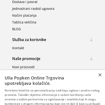
Dostava i povrat
Jednostrani raskid ugovora
Načini plaćanja
Tablica veličina
BLOG
Služba za korisnike
Kontakt
Naše promocije
Novi proizvodi
×
Nedavno pregledani proizvodi
Ulla Popken Online Trgovina
upotrebljava kolačiće.
Moj račun
Koristimo kolačiće za personalizaciju sadržaja, oglasa i analizu našeg
Moj račun
prometa. Također dijelimo informacije o vašem korištenju naše
Narudžbe
stranice s našim partnerima za oglašavanje i analitiku koji ih mogu
kombinirati s drugim informacijama koje ste im dali ili koje su prikupili