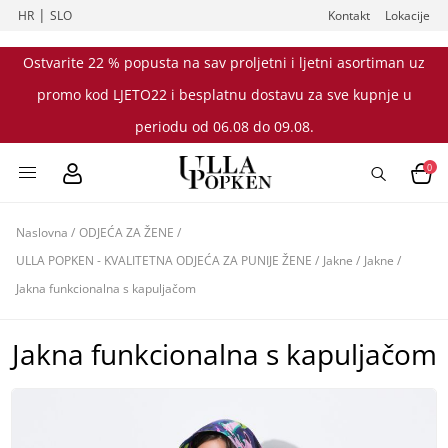
|
HR
SLO
Kontakt
Lokacije
Ostvarite 22 % popusta na sav proljetni i ljetni asortiman uz
promo kod LJETO22 i besplatnu dostavu za sve kupnje u
periodu od 06.08 do 09.08.
0
Naslovna
/
ODJEĆA ZA ŽENE
/
ULLA POPKEN - KVALITETNA ODJEĆA ZA PUNIJE ŽENE
/
Jakne
/
Jakne
/
Jakna funkcionalna s kapuljačom
Jakna funkcionalna s kapuljačom