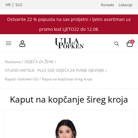
|
HR
SLO
Kontakt
Lokacije
Ostvarite 22 % popusta na sav proljetni i ljetni asortiman uz
promo kod LJETO22 do 12.08.
0
Naslovna
/
ODJEĆA ZA ŽENE
/
STUDIO UNTOLD - PLUS SIZE ODJEĆA ZA PUNIJE DJEVOJKE
/
Kaputi i baloneri SU
/
Kaput na kopčanje šireg kroja
Kaput na kopčanje šireg kroja