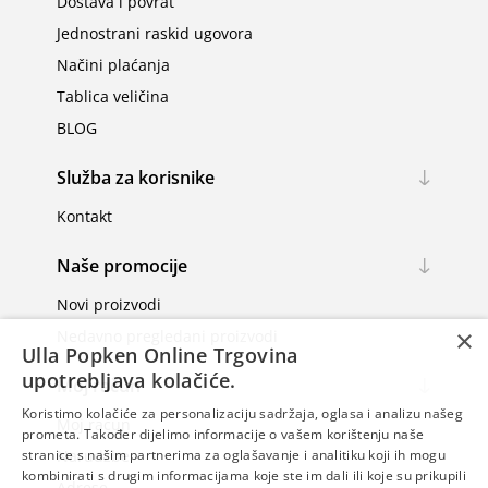
Dostava i povrat
Jednostrani raskid ugovora
Načini plaćanja
Tablica veličina
BLOG
Služba za korisnike
Kontakt
Naše promocije
Novi proizvodi
×
Nedavno pregledani proizvodi
Ulla Popken Online Trgovina
upotrebljava kolačiće.
Moj račun
Koristimo kolačiće za personalizaciju sadržaja, oglasa i analizu našeg
Moj račun
prometa. Također dijelimo informacije o vašem korištenju naše
Narudžbe
stranice s našim partnerima za oglašavanje i analitiku koji ih mogu
kombinirati s drugim informacijama koje ste im dali ili koje su prikupili
Adrese