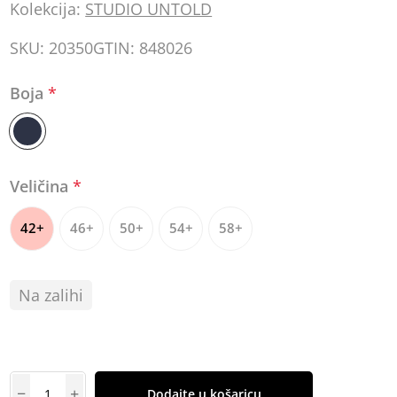
Kolekcija:
STUDIO UNTOLD
SKU:
20350
GTIN:
848026
Boja
*
Veličina
*
42+
46+
50+
54+
58+
Na zalihi
Dodajte u košaricu