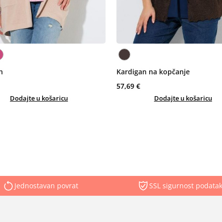
n
Kardigan na kopčanje
57,69 €
Dodajte u košaricu
Dodajte u košaricu
Jednostavan povrat
SSL sigurnost podata