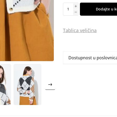
Dodajte u k
Tablica
vel
ičina
Dostupnost u poslovni