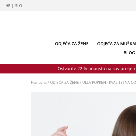
|
HR
SLO
ODJEĆA ZA ŽENE
ODJEĆA ZA MUŠKA
BLOG
Ostvarite 22 % popusta na sav proljetn
Naslovna
/
ODJEĆA ZA ŽENE
/
ULLA POPKEN - KVALITETNA OD