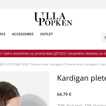
RCE
ACCESSOIRES
OUTLET
i i ljetni asortiman uz promo kod LJETO22 i besplatnu dostavu za 
JEĆA ZA PUNIJE ŽENE
/
Pletene veste i kardigani
/
Pletene veste i kardigani
/
Kard
Kardigan plet
64,79 €
70% Poliakril 27% Polies