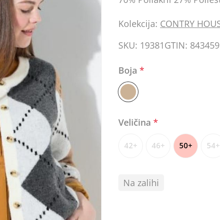
Kolekcija:
CONTRY HOU
SKU:
19381
GTIN:
843459
Boja
*
Veličina
*
42+
46+
50+
54+
Na zalihi