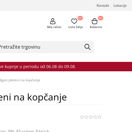
Kontakt
Lokacije
(0)
(0)
Moj račun
Lista želja
Košarica
sve kupnje u periodu od 06.08 do 09.08.
igan pleteni na kopčanje
eni na kopčanje
ter 3% Elasten Strick