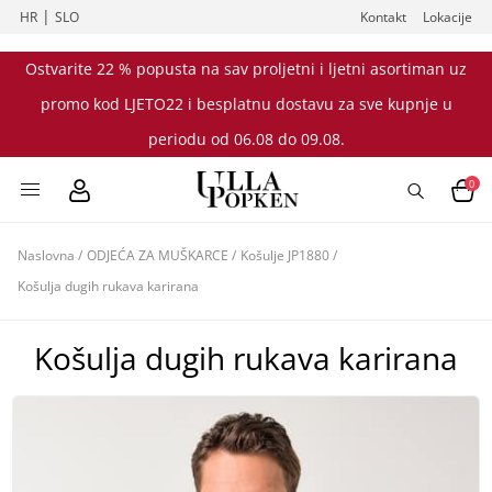
|
HR
SLO
Kontakt
Lokacije
Ostvarite 22 % popusta na sav proljetni i ljetni asortiman uz
promo kod LJETO22 i besplatnu dostavu za sve kupnje u
periodu od 06.08 do 09.08.
0
Naslovna
/
ODJEĆA ZA MUŠKARCE
/
Košulje JP1880
/
Košulja dugih rukava karirana
Košulja dugih rukava karirana