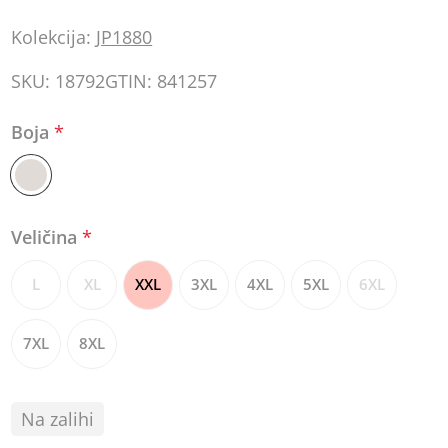
Kolekcija:
JP1880
SKU:
18792
GTIN:
841257
Boja
*
Veličina
*
L
XL
XXL
3XL
4XL
5XL
6XL
7XL
8XL
Na zalihi