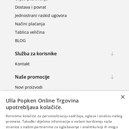
Dostava i povrat
Jednostrani raskid ugovora
Načini plaćanja
Tablica veličina
BLOG
Služba za korisnike
Kontakt
Naše promocije
Novi proizvodi
×
Nedavno pregledani proizvodi
Ulla Popken Online Trgovina
upotrebljava kolačiće.
Moj račun
Koristimo kolačiće za personalizaciju sadržaja, oglasa i analizu našeg
Moj račun
prometa. Također dijelimo informacije o vašem korištenju naše
Narudžbe
stranice s našim partnerima za oglašavanje i analitiku koji ih mogu