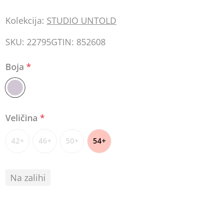
Kolekcija:
STUDIO UNTOLD
SKU:
22795
GTIN:
852608
Boja
*
Veličina
*
42+
46+
50+
54+
Na zalihi