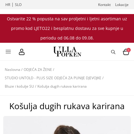
|
HR
SLO
Kontakt
Lokacije
Ostvarite 22 % popusta na sav proljetni i ljetni asortiman uz
promo kod LJETO22 i besplatnu dostavu za sve kupnje u
periodu od 06.08 do 09.08.
0
Naslovna
/
ODJEĆA ZA ŽENE
/
STUDIO UNTOLD - PLUS SIZE ODJEĆA ZA PUNIJE DJEVOJKE
/
Bluze i košulje SU
/
Košulja dugih rukava karirana
Košulja dugih rukava karirana