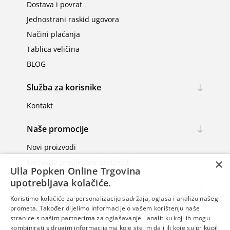
Dostava i povrat
Jednostrani raskid ugovora
Načini plaćanja
Tablica veličina
BLOG
Služba za korisnike
Kontakt
Naše promocije
Novi proizvodi
×
Nedavno pregledani proizvodi
Ulla Popken Online Trgovina
upotrebljava kolačiće.
Moj račun
Koristimo kolačiće za personalizaciju sadržaja, oglasa i analizu našeg
Moj račun
prometa. Također dijelimo informacije o vašem korištenju naše
Narudžbe
stranice s našim partnerima za oglašavanje i analitiku koji ih mogu
kombinirati s drugim informacijama koje ste im dali ili koje su prikupili