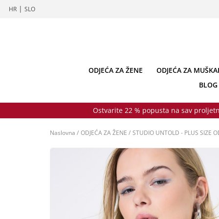
|
HR
SLO
ODJEĆA ZA ŽENE
ODJEĆA ZA MUŠKA
BLOG
Ostvarite 22 % popusta na sav proljetn
Naslovna
/
ODJEĆA ZA ŽENE
/
STUDIO UNTOLD - PLUS SIZE O