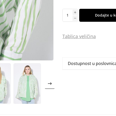
Dodajte u k
Tablica
vel
ičina
Dostupnost u poslovni