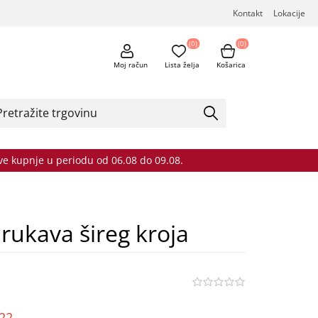
Kontakt
Lokacije
(0)
(0)
Moj račun
Lista želja
Košarica
sve kupnje u periodu od 06.08 do 09.08.
 rukava šireg kroja
o22