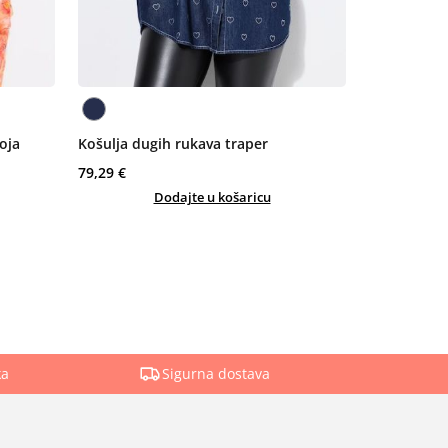
oja
Košulja dugih rukava traper
79,29 €
Dodajte u košaricu
ka
Sigurna dostava