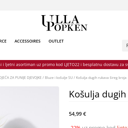
RCE
ACCESSOIRES
OUTLET
i i ljetni asortiman uz promo kod LJETO22 i besplatnu dostavu za 
DJEĆA ZA PUNIJE DJEVOJKE
/
Bluze i košulje SU
/
Košulja dugih rukava šireg kroja
Košulja dugih
54,99 €
-22%
uz promo kod
ljet