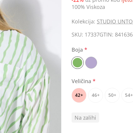
100% Viskoza
Kolekcija:
STUDIO UNTO
SKU:
17337
GTIN:
841636
Boja
*
Veličina
*
42+
46+
50+
54+
Na zalihi