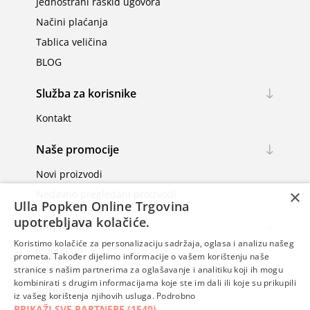
Jednostrani raskid ugovora
Načini plaćanja
Tablica veličina
BLOG
Služba za korisnike
Kontakt
Naše promocije
Novi proizvodi
×
Nedavno pregledani proizvodi
Ulla Popken Online Trgovina
upotrebljava kolačiće.
Moj račun
Koristimo kolačiće za personalizaciju sadržaja, oglasa i analizu našeg
Moj račun
prometa. Također dijelimo informacije o vašem korištenju naše
Narudžbe
stranice s našim partnerima za oglašavanje i analitiku koji ih mogu
kombinirati s drugim informacijama koje ste im dali ili koje su prikupili
Adrese
iz vašeg korištenja njihovih usluga.
Podrobno
PRIKAŽI SVE PARTNERE
(1540) →