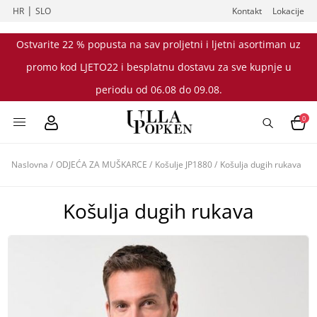
|
HR
SLO
Kontakt
Lokacije
Ostvarite 22 % popusta na sav proljetni i ljetni asortiman uz
promo kod LJETO22 i besplatnu dostavu za sve kupnje u
periodu od 06.08 do 09.08.
0
Naslovna
/
ODJEĆA ZA MUŠKARCE
/
Košulje JP1880
/
Košulja dugih rukava
Košulja dugih rukava