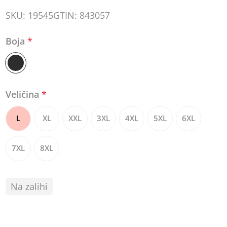
SKU:
19545
GTIN:
843057
Boja
*
Veličina
*
L
XL
XXL
3XL
4XL
5XL
6XL
7XL
8XL
Na zalihi