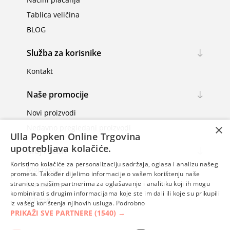
Tablica veličina
BLOG
Služba za korisnike
Kontakt
Naše promocije
Novi proizvodi
×
Nedavno pregledani proizvodi
Ulla Popken Online Trgovina
upotrebljava kolačiće.
Moj račun
Koristimo kolačiće za personalizaciju sadržaja, oglasa i analizu našeg
Moj račun
prometa. Također dijelimo informacije o vašem korištenju naše
Narudžbe
stranice s našim partnerima za oglašavanje i analitiku koji ih mogu
kombinirati s drugim informacijama koje ste im dali ili koje su prikupili
Adrese
iz vašeg korištenja njihovih usluga.
Podrobno
PRIKAŽI SVE PARTNERE
(1540) →