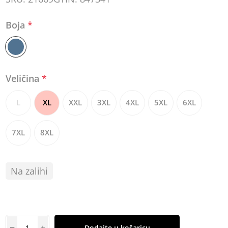
Boja
*
Veličina
*
L
XL
XXL
3XL
4XL
5XL
6XL
7XL
8XL
Na zalihi
Dodajte u košaricu