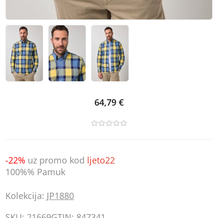
64,79 €
-22%
uz promo kod
ljeto22
100%% Pamuk
Kolekcija:
JP1880
SKU:
21669
GTIN:
847341