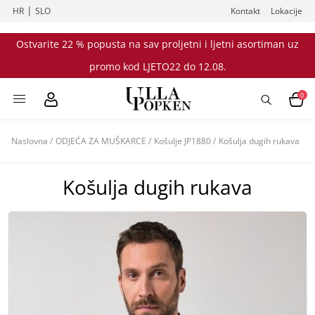
|
HR
SLO
Kontakt
Lokacije
Ostvarite 22 % popusta na sav proljetni i ljetni asortiman uz
promo kod LJETO22 do 12.08.
0
Naslovna
/
ODJEĆA ZA MUŠKARCE
/
Košulje JP1880
/
Košulja dugih rukava
Košulja dugih rukava