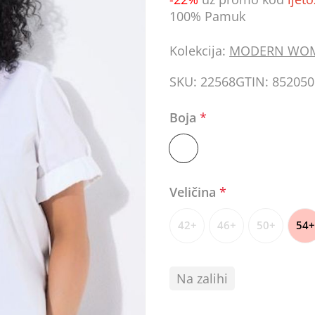
100% Pamuk
Kolekcija:
MODERN WO
SKU:
22568
GTIN:
852050
Boja
*
Veličina
*
42+
46+
50+
54+
Na zalihi