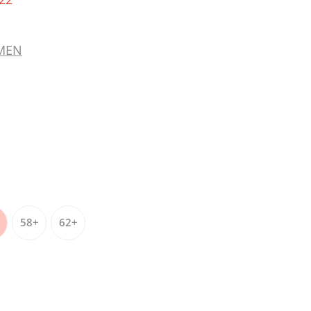
MEN
58+
62+