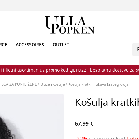
RCE
ACCESSOIRES
OUTLET
i i ljetni asortiman uz promo kod LJETO22 i besplatnu dostavu za 
JEĆA ZA PUNIJE ŽENE
/
Bluze i košulje
/
Košulja kratkih rukava kraćeg kroja
Košulja kratk
67,99 €
-22%
uz promo kod
ljet