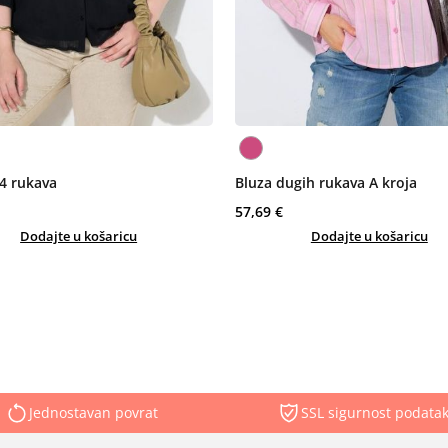
/4 rukava
Bluza dugih rukava A kroja
57,69 €
Dodajte u košaricu
Dodajte u košaricu
Jednostavan povrat
SSL sigurnost podata