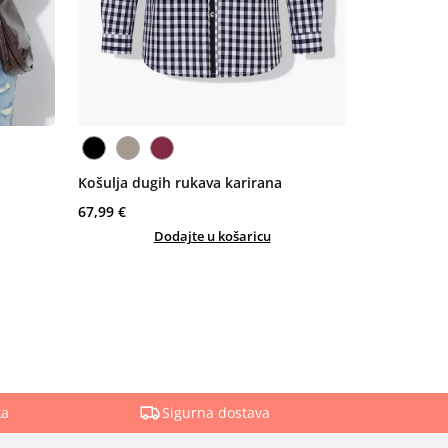
Košulja dugih rukava karirana
67,99 €
Dodajte u košaricu
ka
Sigurna dostava