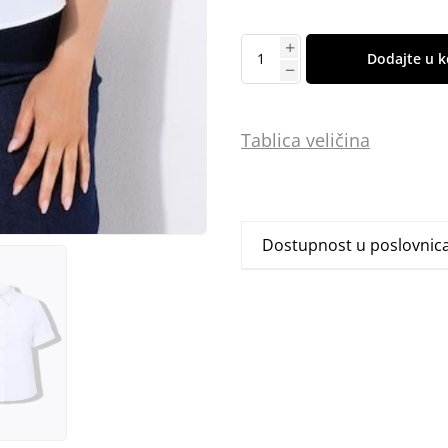
Dodajte u k
Tablica
vel
ičina
Dostupnost u poslovni