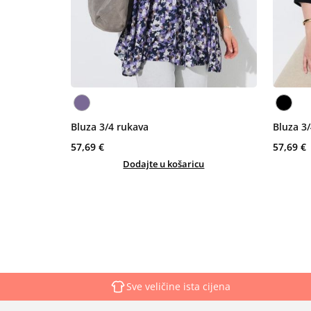
Bluza 3/4 rukava
Bluza 3
57,69 €
57,69 €
Dodajte u košaricu
Sve veličine ista cijena