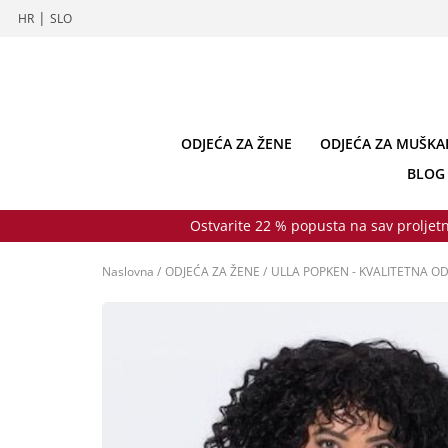
|
HR
SLO
ODJEĆA ZA ŽENE
ODJEĆA ZA MUŠKA
BLOG
Ostvarite 22 % popusta na sav proljetn
Naslovna
/
ODJEĆA ZA ŽENE
/
ULLA POPKEN - KVALITETNA OD