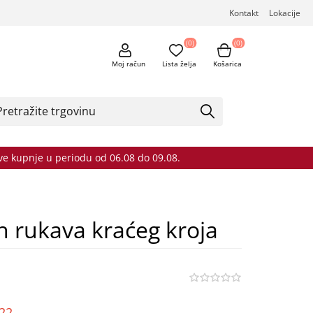
Kontakt
Lokacije
(0)
(0)
Moj račun
Lista želja
Košarica
sve kupnje u periodu od 06.08 do 09.08.
ih rukava kraćeg kroja
o22