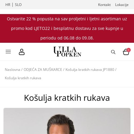
|
HR
SLO
Kontakt
Lokacije
Ostvarite 22 % popusta na sav proljetni i ljetni asortiman uz
promo kod LJETO22 i besplatnu dostavu za sve kupnje u
periodu od 06.08 do 09.08.
0
Naslovna
/
ODJEĆA ZA MUŠKARCE
/
Košulja kratkih rukava JP1880
/
Košulja kratkih rukava
Košulja kratkih rukava