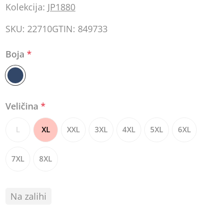
Kolekcija:
JP1880
SKU:
22710
GTIN:
849733
Boja
*
Veličina
*
L
XL
XXL
3XL
4XL
5XL
6XL
7XL
8XL
Na zalihi