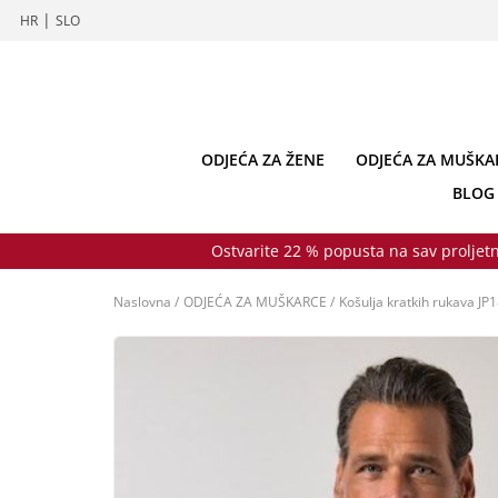
|
HR
SLO
ODJEĆA ZA ŽENE
ODJEĆA ZA MUŠKA
BLOG
Ostvarite 22 % popusta na sav proljetn
Naslovna
/
ODJEĆA ZA MUŠKARCE
/
Košulja kratkih rukava JP