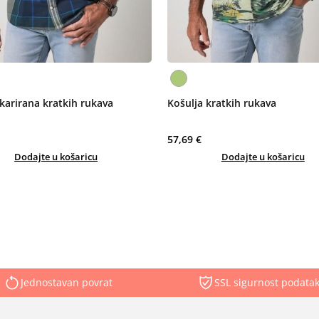
karirana kratkih rukava
Košulja kratkih rukava
57,69 €
Dodajte u košaricu
Dodajte u košaricu
Jednostavan povrat
SSL sigurnost podata