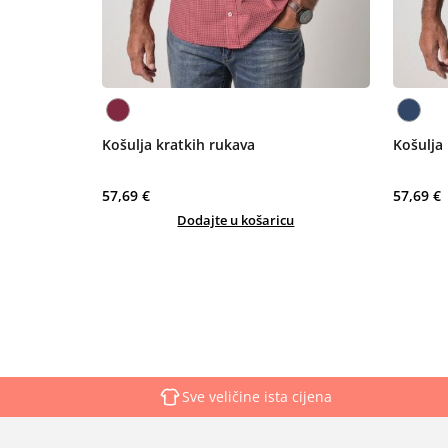
Košulja kratkih rukava
Košulja 
57,69 €
57,69 €
Dodajte u košaricu
Sve veličine ista cijena