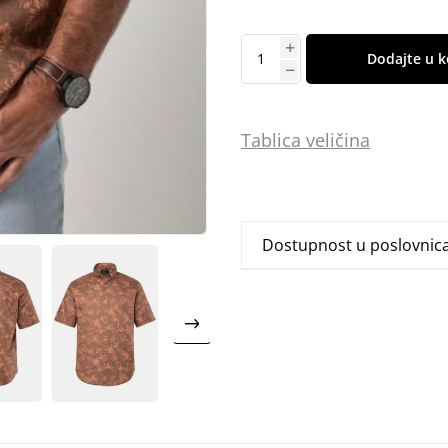
Dodajte u k
Tablica
vel
ičina
Dostupnost u poslovni