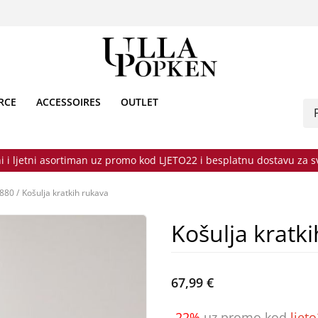
RCE
ACCESSOIRES
OUTLET
i i ljetni asortiman uz promo kod LJETO22 i besplatnu dostavu za 
1880
/
Košulja kratkih rukava
Košulja kratk
67,99 €
-22%
uz promo kod
ljet