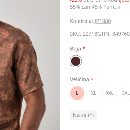
55% Lan 45% Pamuk
Kolekcija:
JP1880
SKU:
22718
GTIN:
849760
Boja
*
Veličina
*
L
XL
XXL
3XL
Na zalihi