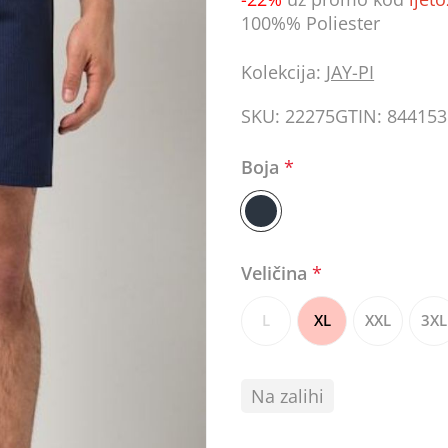
100%% Poliester
Kolekcija:
JAY-PI
SKU:
22275
GTIN:
844153
Boja
*
Veličina
*
L
XL
XXL
3XL
Na zalihi