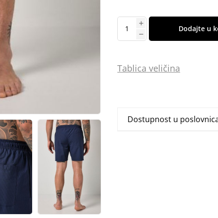
Dodajte u k
Tablica
vel
ičina
Dostupnost u poslovni