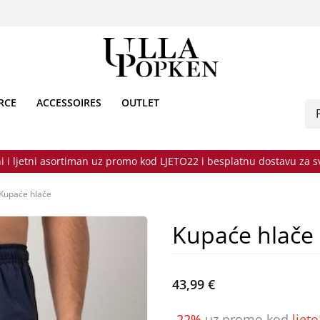
RCE
ACCESSOIRES
OUTLET
i i ljetni asortiman uz promo kod LJETO22 i besplatnu dostavu za 
Kupaće hlače
Kupaće hlače
43,99 €
-22%
uz promo kod
ljet