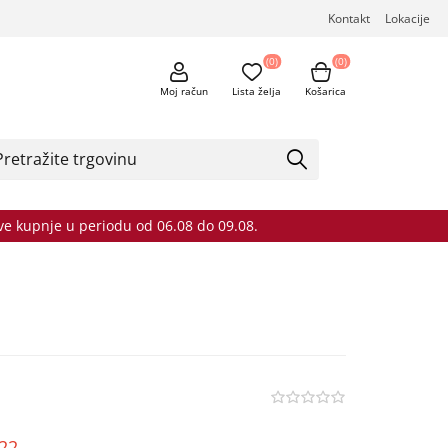
Kontakt
Lokacije
(0)
(0)
Moj račun
Lista želja
Košarica
sve kupnje u periodu od 06.08 do 09.08.
o22