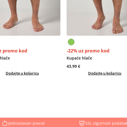
z promo kod
-22% uz promo kod
hlače
Kupaće hlače
43,99 €
Dodajte u košaricu
Dodajte u košaricu
Jednostavan povrat
SSL sigurnost podata