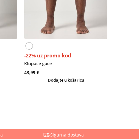
-22% uz promo kod
KIupaće gaće
43,99 €
Dodajte u košaricu
ka
Sigurna dostava