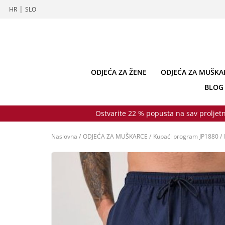
|
HR
SLO
ODJEĆA ZA ŽENE
ODJEĆA ZA MUŠKA
BLOG
Ostvarite 22 % popusta na sav proljetn
Naslovna
/
ODJEĆA ZA MUŠKARCE
/
Kupaći program JP1880
/