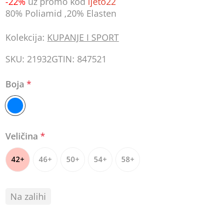
-22%
uz promo kod
ljeto22
80% Poliamid ,20% Elasten
Kolekcija:
KUPANJE I SPORT
SKU:
21932
GTIN:
847521
Boja
*
Veličina
*
42+
46+
50+
54+
58+
Na zalihi