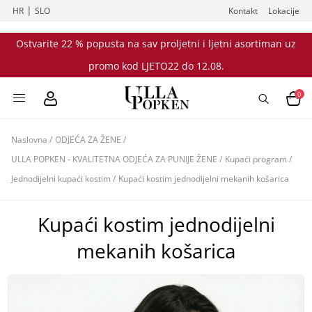
|
HR
SLO
Kontakt
Lokacije
Ostvarite 22 % popusta na sav proljetni i ljetni asortiman uz
promo kod LJETO22 do 12.08.
0
Naslovna
/
ODJEĆA ZA ŽENE
/
ULLA POPKEN - KVALITETNA ODJEĆA ZA PUNIJE ŽENE
/
Kupaći program
/
Jednodijelni kupaći kostim
/
Kupaći kostim jednodijelni mekanih košarica
Kupaći kostim jednodijelni
mekanih košarica