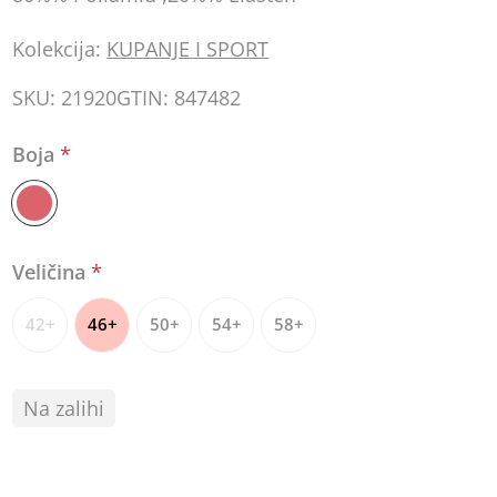
Kolekcija:
KUPANJE I SPORT
SKU:
21920
GTIN:
847482
Boja
*
Veličina
*
42+
46+
50+
54+
58+
Na zalihi