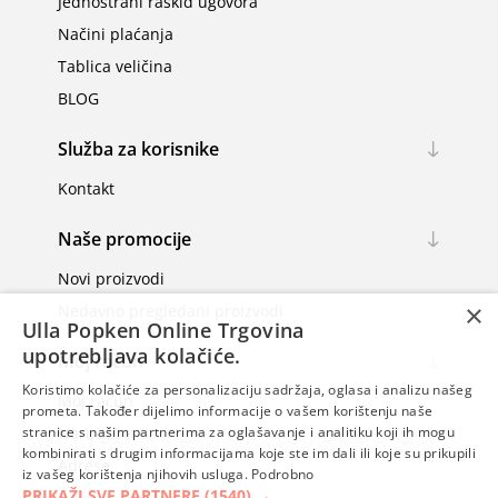
Jednostrani raskid ugovora
Načini plaćanja
Tablica veličina
BLOG
Služba za korisnike
Kontakt
Naše promocije
Novi proizvodi
×
Nedavno pregledani proizvodi
Ulla Popken Online Trgovina
upotrebljava kolačiće.
Moj račun
Koristimo kolačiće za personalizaciju sadržaja, oglasa i analizu našeg
Moj račun
prometa. Također dijelimo informacije o vašem korištenju naše
stranice s našim partnerima za oglašavanje i analitiku koji ih mogu
Narudžbe
kombinirati s drugim informacijama koje ste im dali ili koje su prikupili
Adrese
iz vašeg korištenja njihovih usluga.
Podrobno
PRIKAŽI SVE PARTNERE
(1540) →