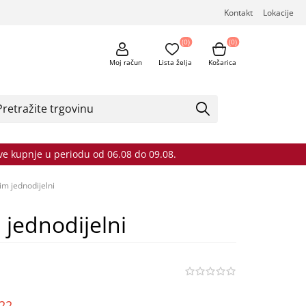
Kontakt
Lokacije
(0)
(0)
Moj račun
Lista želja
Košarica
sve kupnje u periodu od 06.08 do 09.08.
im jednodijelni
 jednodijelni
o22