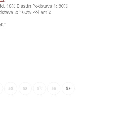
id, 18% Elastin Podstava 1: 80%
dstava 2: 100% Poliamid
ORT
50
52
54
56
58