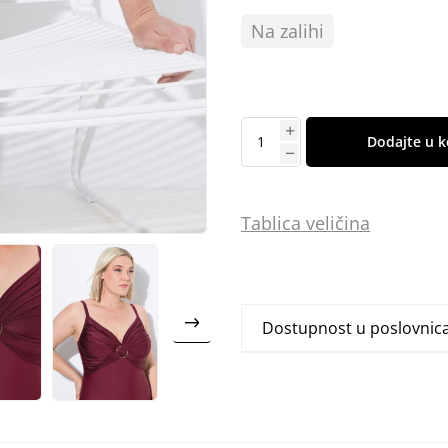
Na zalihi
Dodajte u k
Tablica
vel
ičina
Dostupnost u poslovni