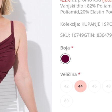
Vanjski dio : 82% Poliam
Poliamid,20% Elastin Po
Kolekcija:
KUPANJE I SP
SKU:
16749
GTIN:
836479
Boja
*
Veličina
*
42
44
46
48
60