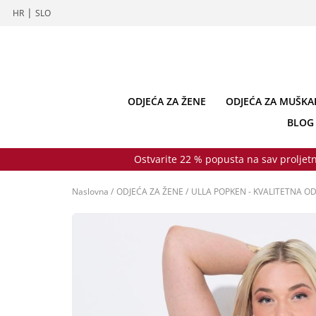
|
HR
SLO
ODJEĆA ZA ŽENE
ODJEĆA ZA MUŠKA
BLOG
Ostvarite 22 % popusta na sav proljetn
Naslovna
/
ODJEĆA ZA ŽENE
/
ULLA POPKEN - KVALITETNA OD