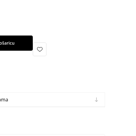
ošaricu
cama