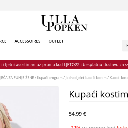
RCE
ACCESSOIRES
OUTLET
i i ljetni asortiman uz promo kod LJETO22 i besplatnu dostavu za 
JEĆA ZA PUNIJE ŽENE
/
Kupaći program
/
Jednodijelni kupaći kostim
/
Kupaći kost
Kupaći kostim
54,99 €
-22%
uz promo kod
ljet