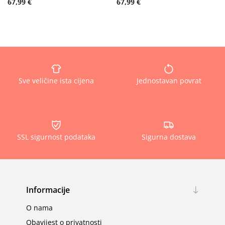
67,99 €
67,99 €
Sve veličine ista cijena
Jednostavan povrat
SSL sigurnost podataka
Sigurna dostava
Informacije
O nama
Obavijest o privatnosti