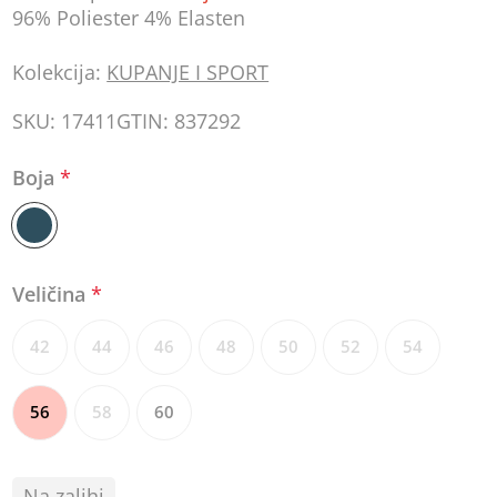
96% Poliester 4% Elasten
Kolekcija:
KUPANJE I SPORT
SKU:
17411
GTIN:
837292
Boja
*
Veličina
*
42
44
46
48
50
52
54
56
58
60
Na zalihi