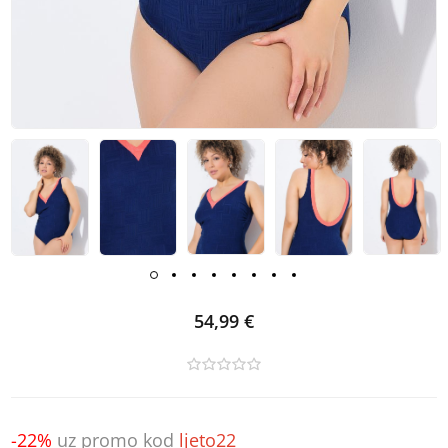
54,99 €
-22%
uz promo kod
ljeto22