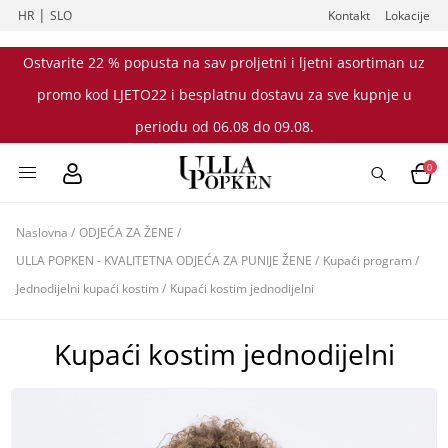
|
HR
SLO
Kontakt
Lokacije
Ostvarite 22 % popusta na sav proljetni i ljetni asortiman uz
promo kod LJETO22 i besplatnu dostavu za sve kupnje u
periodu od 06.08 do 09.08.
0
Naslovna
/
ODJEĆA ZA ŽENE
/
ULLA POPKEN - KVALITETNA ODJEĆA ZA PUNIJE ŽENE
/
Kupaći program
/
Jednodijelni kupaći kostim
/
Kupaći kostim jednodijelni
Kupaći kostim jednodijelni