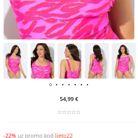
54,99 €
-22%
uz promo kod
ljeto22