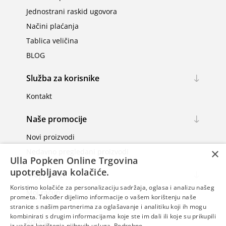
Jednostrani raskid ugovora
Načini plaćanja
Tablica veličina
BLOG
Služba za korisnike
Kontakt
Naše promocije
Novi proizvodi
×
Nedavno pregledani proizvodi
Ulla Popken Online Trgovina
upotrebljava kolačiće.
Moj račun
Koristimo kolačiće za personalizaciju sadržaja, oglasa i analizu našeg
Moj račun
prometa. Također dijelimo informacije o vašem korištenju naše
Narudžbe
stranice s našim partnerima za oglašavanje i analitiku koji ih mogu
kombinirati s drugim informacijama koje ste im dali ili koje su prikupili
Adrese
iz vašeg korištenja njihovih usluga.
Podrobno