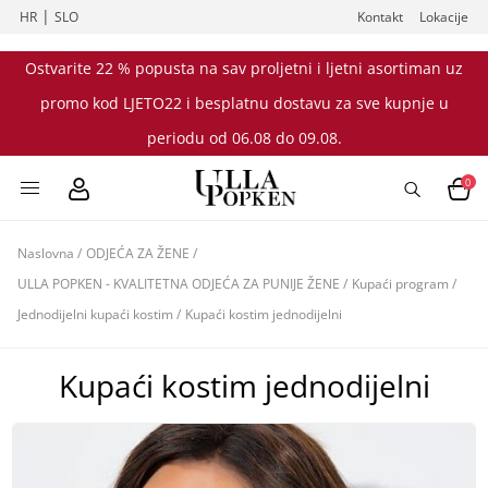
|
HR
SLO
Kontakt
Lokacije
Ostvarite 22 % popusta na sav proljetni i ljetni asortiman uz
promo kod LJETO22 i besplatnu dostavu za sve kupnje u
periodu od 06.08 do 09.08.
0
Naslovna
/
ODJEĆA ZA ŽENE
/
ULLA POPKEN - KVALITETNA ODJEĆA ZA PUNIJE ŽENE
/
Kupaći program
/
Jednodijelni kupaći kostim
/
Kupaći kostim jednodijelni
Kupaći kostim jednodijelni