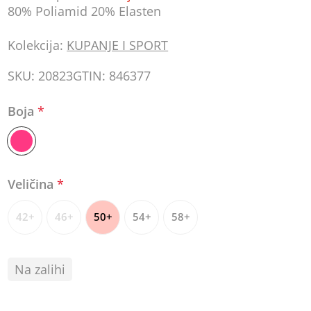
80% Poliamid 20% Elasten
Kolekcija:
KUPANJE I SPORT
SKU:
20823
GTIN:
846377
Boja
*
Veličina
*
42+
46+
50+
54+
58+
Na zalihi