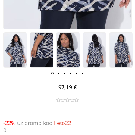
97,19 €
-22%
uz promo kod
ljeto22
0