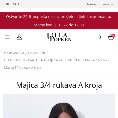
|
HR
SLO
Kontakt
Lokacije
Ostvarite 22 % popusta na sav proljetni i ljetni asortiman uz
promo kod LJETO22 do 12.08.
0
Naslovna
/
ODJEĆA ZA ŽENE
/
ULLA POPKEN - KVALITETNA ODJEĆA ZA PUNIJE ŽENE
/
Majice
/
Majice
/
Majica 3/4 rukava A kroja
Majica 3/4 rukava A kroja