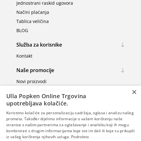
Jednostrani raskid ugovora
Načini plaćanja
Tablica veličina
BLOG
Služba za korisnike
Kontakt
Naše promocije
Novi proizvodi
×
Nedavno pregledani proizvodi
Ulla Popken Online Trgovina
upotrebljava kolačiće.
Moj račun
Koristimo kolačiće za personalizaciju sadržaja, oglasa i analizu našeg
Moj račun
prometa. Također dijelimo informacije o vašem korištenju naše
Narudžbe
stranice s našim partnerima za oglašavanje i analitiku koji ih mogu
kombinirati s drugim informacijama koje ste im dali ili koje su prikupili
Adrese
iz vašeg korištenja njihovih usluga.
Podrobno