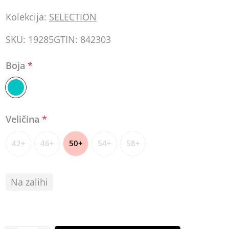
Kolekcija:
SELECTION
SKU:
19285
GTIN:
842303
Boja
*
Veličina
*
42+
46+
50+
54+
58+
Na zalihi