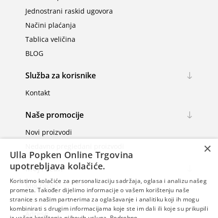
Jednostrani raskid ugovora
Načini plaćanja
Tablica veličina
BLOG
Služba za korisnike
Kontakt
Naše promocije
Novi proizvodi
×
Nedavno pregledani proizvodi
Ulla Popken Online Trgovina
upotrebljava kolačiće.
Moj račun
Koristimo kolačiće za personalizaciju sadržaja, oglasa i analizu našeg
Moj račun
prometa. Također dijelimo informacije o vašem korištenju naše
Narudžbe
stranice s našim partnerima za oglašavanje i analitiku koji ih mogu
kombinirati s drugim informacijama koje ste im dali ili koje su prikupili
Adrese
iz vašeg korištenja njihovih usluga.
Podrobno