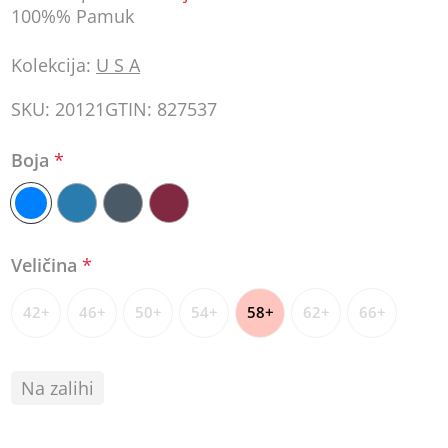
100%% Pamuk
Kolekcija:
U S A
SKU:
20121
GTIN:
827537
Boja
*
Veličina
*
42+
46+
50+
54+
58+
62+
66+
Na zalihi