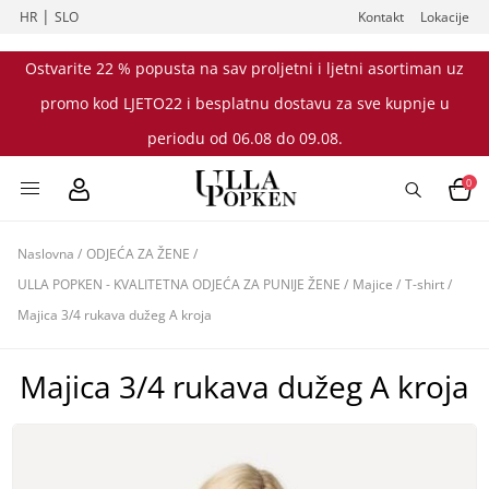
|
HR
SLO
Kontakt
Lokacije
Ostvarite 22 % popusta na sav proljetni i ljetni asortiman uz
promo kod LJETO22 i besplatnu dostavu za sve kupnje u
periodu od 06.08 do 09.08.
0
Naslovna
/
ODJEĆA ZA ŽENE
/
ULLA POPKEN - KVALITETNA ODJEĆA ZA PUNIJE ŽENE
/
Majice
/
T-shirt
/
Majica 3/4 rukava dužeg A kroja
Majica 3/4 rukava dužeg A kroja