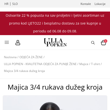
|
HR
SLO
Kontakt
Lokacije
Ostvarite 22 % popusta na sav proljetni i ljetni asortiman uz
promo kod LJETO22 i besplatnu dostavu za sve kupnje u
periodu od 06.08 do 09.08.
0
Naslovna
/
ODJEĆA ZA ŽENE
/
ULLA POPKEN - KVALITETNA ODJEĆA ZA PUNIJE ŽENE
/
Majice
/
T-shirt
/
Majica 3/4 rukava dužeg kroja
Majica 3/4 rukava dužeg kroja