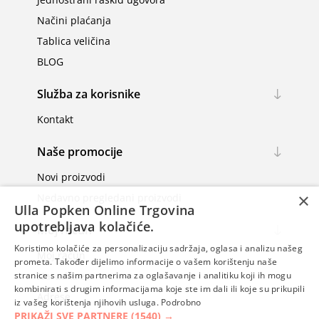
Načini plaćanja
Tablica veličina
BLOG
Služba za korisnike
Kontakt
Naše promocije
Novi proizvodi
×
Nedavno pregledani proizvodi
Ulla Popken Online Trgovina
upotrebljava kolačiće.
Moj račun
Koristimo kolačiće za personalizaciju sadržaja, oglasa i analizu našeg
Moj račun
prometa. Također dijelimo informacije o vašem korištenju naše
Narudžbe
stranice s našim partnerima za oglašavanje i analitiku koji ih mogu
kombinirati s drugim informacijama koje ste im dali ili koje su prikupili
Adrese
iz vašeg korištenja njihovih usluga.
Podrobno
PRIKAŽI SVE PARTNERE
(1540) →