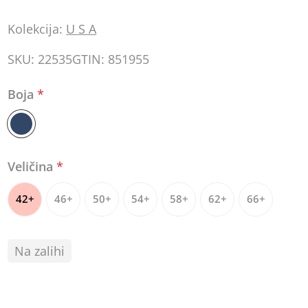
Kolekcija:
U S A
SKU:
22535
GTIN:
851955
Boja
*
Veličina
*
42+
46+
50+
54+
58+
62+
66+
Na zalihi