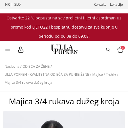
|
HR
SLO
Kontakt
Lokacije
Ostvarite 22 % popusta na sav proljetni i ljetni asortiman uz
promo kod LJETO22 i besplatnu dostavu za sve kupnje u
periodu od 06.08 do 09.08.
0
Naslovna
/
ODJEĆA ZA ŽENE
/
ULLA POPKEN - KVALITETNA ODJEĆA ZA PUNIJE ŽENE
/
Majice
/
T-shirt
/
Majica 3/4 rukava dužeg kroja
Majica 3/4 rukava dužeg kroja