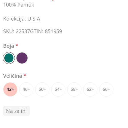
100% Pamuk
Kolekcija:
U S A
SKU:
22537
GTIN:
851959
Boja
*
Veličina
*
42+
46+
50+
54+
58+
62+
66+
Na zalihi