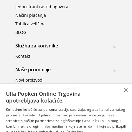
Jednostrani raskid ugovora
Načini plaćanja
Tablica veličina
BLOG
Služba za korisnike
Kontakt
Naše promocije
Novi proizvodi
×
Nedavno pregledani proizvodi
Ulla Popken Online Trgovina
upotrebljava kolačiće.
Moj račun
Koristimo kolačiće za personalizaciju sadržaja, oglasa i analizu našeg
Moj račun
prometa. Također dijelimo informacije o vašem korištenju naše
Narudžbe
stranice s našim partnerima za oglašavanje i analitiku koji ih mogu
kombinirati s drugim informacijama koje ste im dali ili koje su prikupili
Adrese
iz vašeg korištenja njihovih usluga.
Podrobno