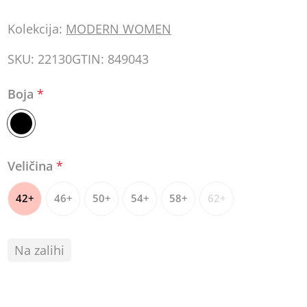
Kolekcija:
MODERN WOMEN
SKU:
22130
GTIN:
849043
Boja
*
Veličina
*
42+
46+
50+
54+
58+
62+
Na zalihi