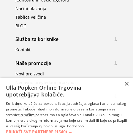
Načini plaćanja
Tablica veličina
BLOG
Služba za korisnike
Kontakt
Naše promocije
Novi proizvodi
×
Nedavno pregledani proizvodi
Ulla Popken Online Trgovina
upotrebljava kolačiće.
Moj račun
Koristimo kolačiće za personalizaciju sadržaja, oglasa i analizu našeg
Moj račun
prometa. Također dijelimo informacije o vašem korištenju naše
Narudžbe
stranice s našim partnerima za oglašavanje i analitiku koji ih mogu
kombinirati s drugim informacijama koje ste im dali ili koje su prikupili
Adrese
iz vašeg korištenja njihovih usluga.
Podrobno
PRIKAŽI SVE PARTNERE
(1540) →