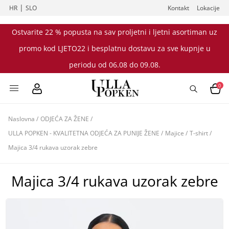
|
HR
SLO
Kontakt
Lokacije
Ostvarite 22 % popusta na sav proljetni i ljetni asortiman uz
promo kod LJETO22 i besplatnu dostavu za sve kupnje u
periodu od 06.08 do 09.08.
0
Naslovna
/
ODJEĆA ZA ŽENE
/
ULLA POPKEN - KVALITETNA ODJEĆA ZA PUNIJE ŽENE
/
Majice
/
T-shirt
/
Majica 3/4 rukava uzorak zebre
Majica 3/4 rukava uzorak zebre