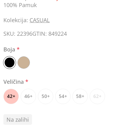
100% Pamuk
Kolekcija:
CASUAL
SKU:
22396
GTIN:
849224
Boja
*
Veličina
*
42+
46+
50+
54+
58+
62+
Na zalihi