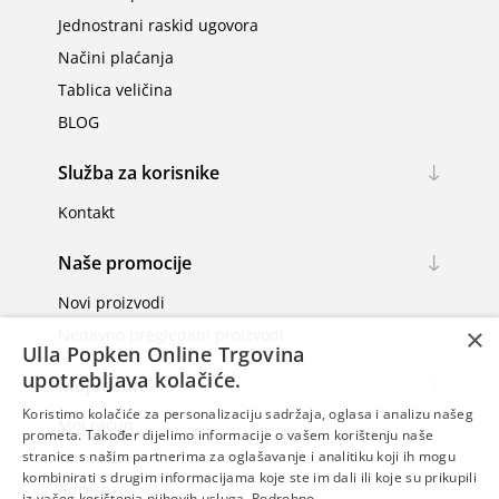
Jednostrani raskid ugovora
Načini plaćanja
Tablica veličina
BLOG
Služba za korisnike
Kontakt
Naše promocije
Novi proizvodi
×
Nedavno pregledani proizvodi
Ulla Popken Online Trgovina
upotrebljava kolačiće.
Moj račun
Koristimo kolačiće za personalizaciju sadržaja, oglasa i analizu našeg
Moj račun
prometa. Također dijelimo informacije o vašem korištenju naše
Narudžbe
stranice s našim partnerima za oglašavanje i analitiku koji ih mogu
kombinirati s drugim informacijama koje ste im dali ili koje su prikupili
Adrese
iz vašeg korištenja njihovih usluga.
Podrobno