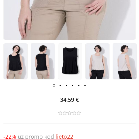
34,59 €
-22%
uz promo kod
ljeto22