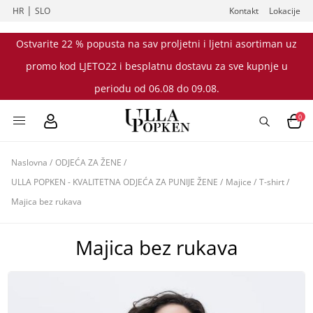
|
HR
SLO
Kontakt
Lokacije
Ostvarite 22 % popusta na sav proljetni i ljetni asortiman uz
promo kod LJETO22 i besplatnu dostavu za sve kupnje u
periodu od 06.08 do 09.08.
0
Naslovna
/
ODJEĆA ZA ŽENE
/
ULLA POPKEN - KVALITETNA ODJEĆA ZA PUNIJE ŽENE
/
Majice
/
T-shirt
/
Majica bez rukava
Majica bez rukava